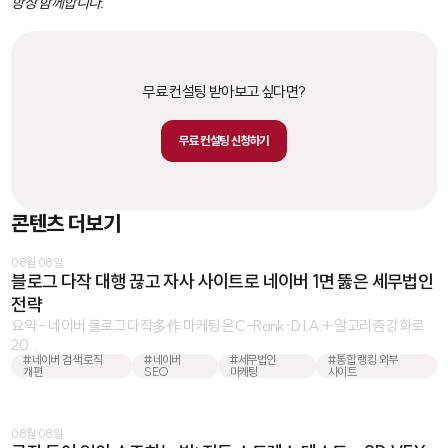
항상 함께합니다.
무료 컨설팅 받아보고 싶다면?
무료 컨설팅 신청하기
콘텐츠 더보기
08월 08일
블로그 다작 대행 끊고 자사 사이트로 네이버 1면 뚫은 세무법인
전략
요약 - 네이버 블로그 다작多作 마케팅은 C-Rank·D.I.A.+ 알고리즘 강화로
20 ...
#네이버 검색 로직
#네이버
#세무법인
#통합 랭킹 외부
개편
SEO
마케팅
사이트
08월 08일