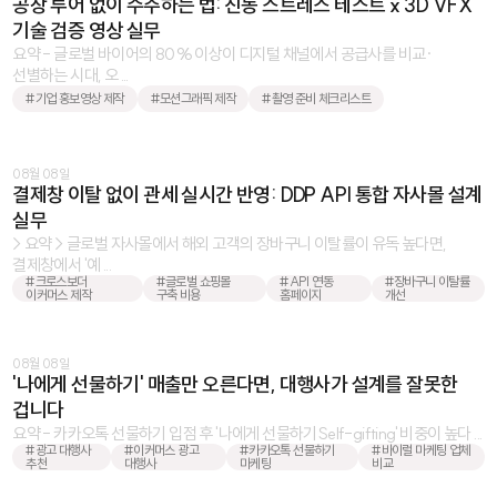
공장 투어 없이 수주하는 법: 진동 스트레스 테스트 x 3D VFX
기술 검증 영상 실무
요약 - 글로벌 바이어의 80% 이상이 디지털 채널에서 공급사를 비교·
선별하는 시대, 오 ...
#기업 홍보영상 제작
#모션그래픽 제작
#촬영 준비 체크리스트
08월 08일
결제창 이탈 없이 관세 실시간 반영: DDP API 통합 자사몰 설계
실무
> 요약 > 글로벌 자사몰에서 해외 고객의 장바구니 이탈률이 유독 높다면,
결제창에서 '예 ...
#크로스보더
#글로벌 쇼핑몰
#API 연동
#장바구니 이탈률
이커머스 제작
구축 비용
홈페이지
개선
08월 08일
'나에게 선물하기' 매출만 오른다면, 대행사가 설계를 잘못한
겁니다
요약 - 카카오톡 선물하기 입점 후 '나에게 선물하기Self-gifting' 비중이 높다 ...
#광고 대행사
#이커머스 광고
#카카오톡 선물하기
#바이럴 마케팅 업체
추천
대행사
마케팅
비교