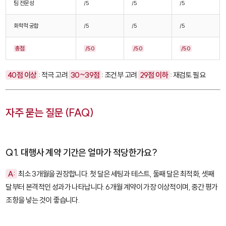
팀 전문성
/5
/5
/5
화학적 궁합
/5
/5
/5
총점
/50
/50
/50
40점 이상
: 적극 고려
30~39점
: 조건부 고려
29점 이하
: 재검토 필요
자주 묻는 질문 (FAQ)
Q1. 대행사 계약 기간은 얼마가 적당한가요?
A:
최소 3개월을 권장합니다. 첫 달은 세팅과 테스트, 둘째 달은 최적화, 셋째
달부터 본격적인 성과가 나타납니다. 6개월 계약이 가장 이상적이며, 중간 평가
조항을 넣는 것이 좋습니다.