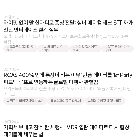
08월 06일
타이핑 없이 말 한마디로 증상 전달: 실버 메디컬 테크 STT 자가
진단 인터페이스 설계 실무
요약 - 65세 이상 노인의 76.6%가 스마트폰을 보유하지만, 그 중 67.2%는
복잡 ...
#웹접근성 홈페이지
#실버 테크 UX
#메디컬 웹사이트
#STT 인터페이스
제작
디자인
기획
구현
08월 06일
ROAS 400%인데 통장이 비는 이유: 반품 데이터를 1st Party
피드백 루프로 연동하는 글로벌 대행사 판별법
요약 - 북미 쇼피파이 진출 후 광고 ROAS가 300~400%를 기록해도, 패션
카테고 ...
#글로벌 마케팅 대행사 추천
#쇼피파이 광고 대행사
#해외 마케팅 대행사 비교
08월 06일
기획서 보내고 잠수 탄 시행사, VDR 열람 데이터로 다시 협상
테이블에 세우는 법