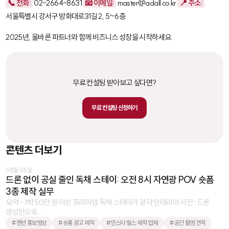
📞 전화:
02-2664-8631
📧 이메일:
master@adall.co.kr
📍 주소:
서울특별시 강서구 방화대로31길 2, 5~6층
2025년, 올바른 파트너와 함께 비즈니스 성장을 시작하세요.
무료 컨설팅 받아보고 싶다면?
무료 컨설팅 신청하기
콘텐츠 더보기
08월 06일
드론 없이 공실 줄인 독채 스테이: 오전 8시 자연광 POV 숏폼
3종 제작 실무
요약 - 1박 50만 원 이상 프리미엄 독채 스테이가 광각 인테리어 사진·드론
영상만으로 ...
#펜션 홍보영상
#숏폼 광고 제작
#인스타 릴스 제작 업체
#공간 촬영 견적