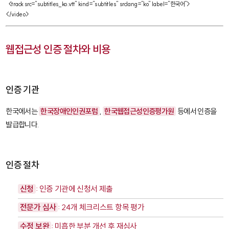
  <track src="subtitles_ko.vtt" kind="subtitles" srclang="ko" label="한국어">

</video>
웹접근성 인증 절차와 비용
인증 기관
한국에서는
한국장애인인권포럼
,
한국웹접근성인증평가원
등에서 인증을
발급합니다.
인증 절차
신청
: 인증 기관에 신청서 제출
전문가 심사
: 24개 체크리스트 항목 평가
수정 보완
: 미흡한 부분 개선 후 재심사