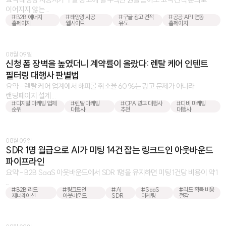
이어지지 않는 ...
#B2B 에너지
#태양광 시공
#구글 광고 견적
#공공 API 연동
홈페이지
웹사이트
유도
홈페이지
08월 09일
신청 폼 장벽을 높였더니 계약률이 올랐다: 렌탈 케어 인텐트
필터링 대행사 판별법
요약 - 렌탈 케어 업계에서 해피콜 취소율 60%는 광고 문제가 아니라
랜딩페이지 설계 ...
#디지털 마케팅 업체
#렌탈 마케팅
#CPA 광고 대행사
#디비 마케팅
순위
대행사
추천
대행사
08월 09일
SDR 1명 월급으로 AI가 미팅 14건 잡는 링크드인 아웃바운드
파이프라인
요약 - B2B SaaS 아웃바운드에서 SDR 1명을 유지하면 미팅 1건당 비용이 약 1
...
#B2B 리드
#링크드인
#AI
#SaaS
#리드 획득 비용
제너레이션
아웃바운드
SDR
마케팅
절감