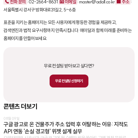
📞 전화 문의
: 02-2664-8631
📧 이메일
: master@adall.co.kr
🏢 주소
:
서울특별시 강서구 방화대로31길 2, 5~6층
표준을 지키는 홈페이지는 모든 사용자에게 평등한 경험을 제공하고,
검색엔진과 법적 요구사항까지 만족시킵니다. 에이달과 함께 미래를 준비하는
홈페이지를 만들어보세요.
무료 컨설팅 받아보고 싶다면?
무료 컨설팅 신청하기
콘텐츠 더보기
08월 09일
구글 광고로 온 건물주가 주소 입력 후 이탈하는 이유: 지적도
API 연동 '손실 경고형' 위젯 설계 실무
요약 태양광 시공사가 구글 광고에 월 수백만 원을 쏟아도 고액 견적 문의로