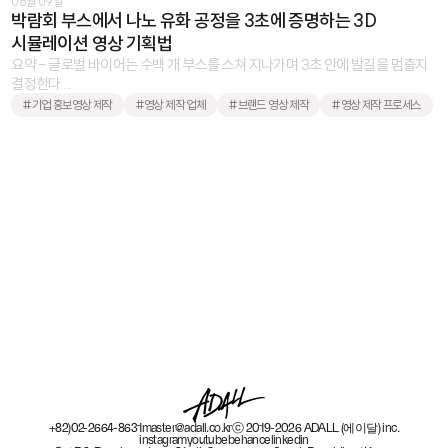
08월 09일
박람회 부스에서 나노 유화 공정을 3초에 증명하는 3D
시뮬레이션 영상 기획법
요약 - 글로벌 바이어는 수백 개 부스를 스쳐 지나가며 3초 안에 발길을 멈출지
결정한다 ...
#기업 홍보영상 제작
#영상 제작 업체
#브랜드 영상 제작
#영상 제작 프로세스
+82)02-2664-8631
master@adall.co.kr
ⓒ 2019-2026 ADALL (에이달) inc.
instagram
youtube
behance
linkedin