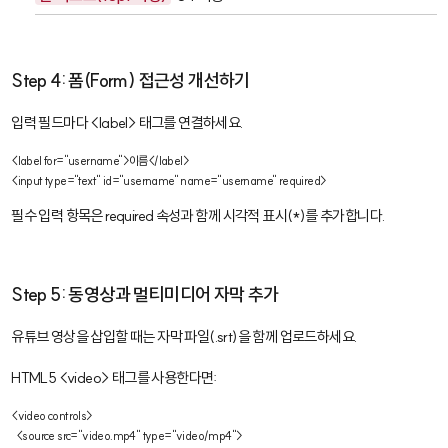
Step 4: 폼(Form) 접근성 개선하기
입력 필드마다
<label>
태그를 연결하세요.
<label for="username">이름</label>

<input type="text" id="username" name="username" required>
필수 입력 항목은
required
속성과 함께 시각적 표시(*)를 추가합니다.
Step 5: 동영상과 멀티미디어 자막 추가
유튜브 영상을 삽입할 때는 자막 파일(
.srt
)을 함께 업로드하세요.
HTML5
<video>
태그를 사용한다면:
<video controls>

  <source src="video.mp4" type="video/mp4">
