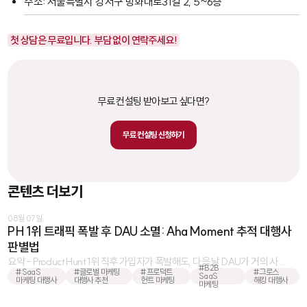
주소: 서울특별시 강서구 방화대로31길 2, 5~6층
첫 상담은 무료입니다. 부담 없이 연락주세요!
무료 컨설팅 받아보고 싶다면?
무료 컨설팅 신청하기
콘텐츠 더보기
08월 07일
PH 1위 트래픽 폭발 후 DAU 소멸: Aha Moment 추적 대행사
판별법
요약 - Product Hunt 1위 직후 가입자가 폭발해도, 다음 날 DAU가 거의 사 ...
#B2B
#SaaS
#글로벌 마케팅
#프로덕트
#그로스
SaaS
마케팅 대행사
대행사 추천
헌트 마케팅
해킹 대행사
마케팅