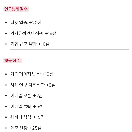
인구통계 점수:
타겟 업종: +20점
의사결정권자 직책: +15점
기업 규모 적합: +10점
행동 점수:
가격 페이지 방문: +10점
사례 연구 다운로드: +8점
이메일 오픈: +2점
이메일 클릭: +5점
웨비나 참석: +15점
데모 신청: +25점