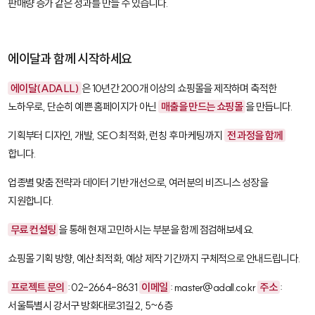
판매량 증가 같은 성과를 만들 수 있습니다.
에이달과 함께 시작하세요
에이달(ADALL)
은 10년간 200개 이상의 쇼핑몰을 제작하며 축적한
노하우로, 단순히 예쁜 홈페이지가 아닌
매출을 만드는 쇼핑몰
을 만듭니다.
기획부터 디자인, 개발, SEO 최적화, 런칭 후 마케팅까지
전 과정을 함께
합니다.
업종별 맞춤 전략과 데이터 기반 개선으로, 여러분의 비즈니스 성장을
지원합니다.
무료 컨설팅
을 통해 현재 고민하시는 부분을 함께 점검해보세요.
쇼핑몰 기획 방향, 예산 최적화, 예상 제작 기간까지 구체적으로 안내드립니다.
프로젝트 문의
: 02-2664-8631
이메일
: master@adall.co.kr
주소
:
서울특별시 강서구 방화대로31길 2, 5~6층