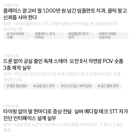
08월 07일
플레이스 광고비 월 1,000만 원 넘긴 임플란트 치과, 클릭 말고
신뢰를 사야 한다
요약 - 네이버 플레이스 CPC 경쟁은 클릭 단가만 올릴 뿐, 실제 내원으로
이어지는 환 ...
#치과 마케팅
#플레이스 광고
#임플란트 환자
#병원 마케팅
대행
최적화
유치
성공사례
08월 06일
드론 없이 공실 줄인 독채 스테이: 오전 8시 자연광 POV 숏폼
3종 제작 실무
요약 - 1박 50만 원 이상 프리미엄 독채 스테이가 광각 인테리어 사진·드론
영상만으로 ...
#펜션 홍보영상
#숏폼 광고 제작
#인스타 릴스 제작 업체
#공간 촬영 견적
08월 06일
타이핑 없이 말 한마디로 증상 전달: 실버 메디컬 테크 STT 자가
진단 인터페이스 설계 실무
요약 - 65세 이상 노인의 76.6%가 스마트폰을 보유하지만, 그 중 67.2%는
복잡 ...