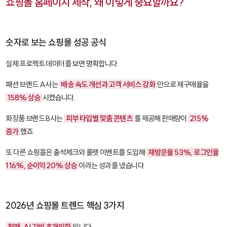
쇼핑몰 홈페이지 제작, 왜 이렇게 중요할까요?
숫자로 보는 쇼핑몰 성공 공식
실제 프로젝트 데이터를 보면 명확합니다.
패션 브랜드 A사는
배송 속도 개선과 고객 서비스 강화
만으로 재구매율을
158% 상승
시켰습니다.
화장품 브랜드 B사는
피부 타입별 맞춤 콘텐츠
를 제공해 판매량이
215%
증가
했죠.
또 다른 쇼핑몰은 출석체크와 룰렛 이벤트를 도입해
재방문율 53%, 로그인율
116%, 순이익 20% 상승
이라는 성과를 냈습니다.
2026년 쇼핑몰 트렌드 핵심 3가지
첫째, AI 기반 초개인화
입니다.