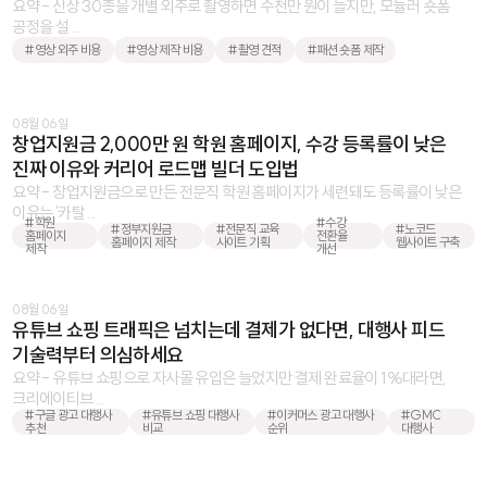
요약 - 신상 30종을 개별 외주로 촬영하면 수천만 원이 들지만, 모듈러 숏폼
공정을 설 ...
#영상 외주 비용
#영상 제작 비용
#촬영 견적
#패션 숏폼 제작
08월 06일
창업지원금 2,000만 원 학원 홈페이지, 수강 등록률이 낮은
진짜 이유와 커리어 로드맵 빌더 도입법
요약 - 창업지원금으로 만든 전문직 학원 홈페이지가 세련돼도 등록률이 낮은
이유는 '카탈 ...
#학원
#수강
#정부지원금
#전문직 교육
#노코드
홈페이지
전환율
홈페이지 제작
사이트 기획
웹사이트 구축
제작
개선
08월 06일
유튜브 쇼핑 트래픽은 넘치는데 결제가 없다면, 대행사 피드
기술력부터 의심하세요
요약 - 유튜브 쇼핑으로 자사몰 유입은 늘었지만 결제 완료율이 1%대라면,
크리에이티브 ...
#구글 광고 대행사
#유튜브 쇼핑 대행사
#이커머스 광고 대행사
#GMC
추천
비교
순위
대행사