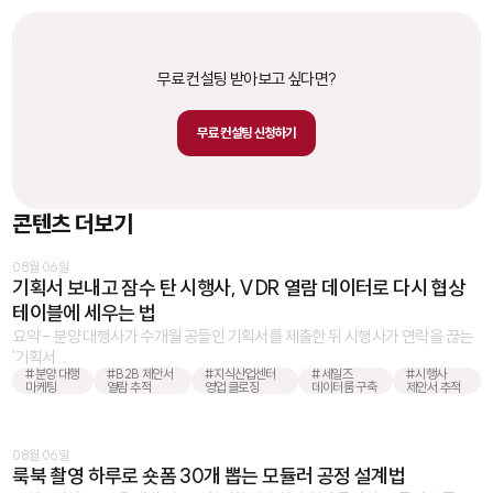
무료 컨설팅 받아보고 싶다면?
무료 컨설팅 신청하기
콘텐츠 더보기
08월 06일
기획서 보내고 잠수 탄 시행사, VDR 열람 데이터로 다시 협상
테이블에 세우는 법
요약 - 분양 대행사가 수개월 공들인 기획서를 제출한 뒤 시행사가 연락을 끊는
'기획서 ...
#분양 대행
#B2B 제안서
#지식산업센터
#세일즈
#시행사
마케팅
열람 추적
영업 클로징
데이터룸 구축
제안서 추적
08월 06일
룩북 촬영 하루로 숏폼 30개 뽑는 모듈러 공정 설계법