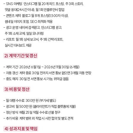
- SNS 마케팅: 인스타그램 월 20개 피드 포스팅, 주 3회 스토리, 

  댓글 응대(24시간 이내), 월 1회 인플루언서 협업

- 콘텐츠 제작: 블로그 월 8개 포스팅(1,500자 이상), 

  썸네일 이미지 포함, SEO 최적화 적용

- 광고 운영: 네이버 검색광고, 인스타그램 광고, 

  주 1회 소재 교체, 일일 모니터링

- 리포트: 월 1회 상세 보고서, 주 1회 간략 리포트, 

  실시간 대시보드 제공
2) 계약 기간 및 갱신
- 계약 기간: 2026년 6월 1일 ~ 2026년 11월 30일 (6개월)

- 자동 갱신: 계약 종료 30일 전까지 서면 통보 없으면 3개월 자동 연장

- 중도 해지: 30일 전 서면 통보 시 가능, 위약금 없음
3) 비용 및 정산
- 월 대행 수수료: 300만 원 (부가세 별도)

- 광고비: 월 500만 원 (클라이언트가 직접 플랫폼에 지불)

- 정산 방식: 매월 25일 익월 수수료 선불 청구

- 추가 비용: 계약 범위 외 작업 시 사전 협의 및 별도 견적
4) 성과 지표 및 책임