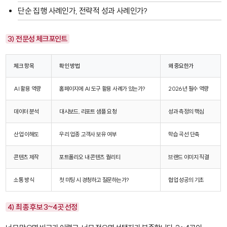
단순 집행 사례인가, 전략적 성과 사례인가?
3) 전문성 체크포인트
체크 항목
확인 방법
왜 중요한가
AI 활용 역량
홈페이지에 AI 도구 활용 사례가 있는가?
2026년 필수 역량
데이터 분석
대시보드, 리포트 샘플 요청
성과 측정의 핵심
산업 이해도
우리 업종 고객사 보유 여부
학습 곡선 단축
콘텐츠 제작
포트폴리오 내 콘텐츠 퀄리티
브랜드 이미지 직결
소통 방식
첫 미팅 시 경청하고 질문하는가?
협업 성공의 기초
4) 최종 후보 3~4곳 선정