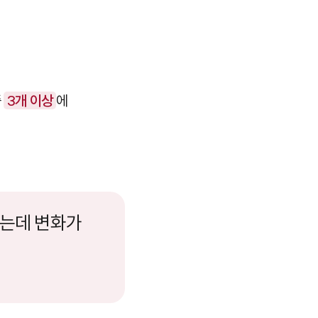
중
3개 이상
에
하는데 변화가