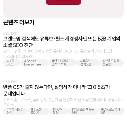
콘텐츠 더보기
08월 10일
브랜드명 검색해도 유튜브·릴스에 경쟁사만 뜨는 B2B 기업의
소셜 SEO 진단
요약 - 구글·네이버 상위 노출을 유지하고 있어도, 유튜브와 인스타그램
릴스에서 브랜드명 ...
#소셜
#Search
#인스타그램
#유튜브
#브랜드 검색
SEO
Everywhere
검색 최적화
검색 노출
점유율
08월 10일
반품 CS가 줄지 않는다면, 설명서가 아니라 '그 0.5초'가
문제입니다
요약 - 홈트 기구 반품의 상당수는 제품 불량이 아닌 조립 실패에서 비롯됩니다.
종이 설 ...
#제품 사용법
#반품률
#POV
#제품 조립 매뉴얼
#QR코드 영상
영상
줄이기
촬영
영상
제작