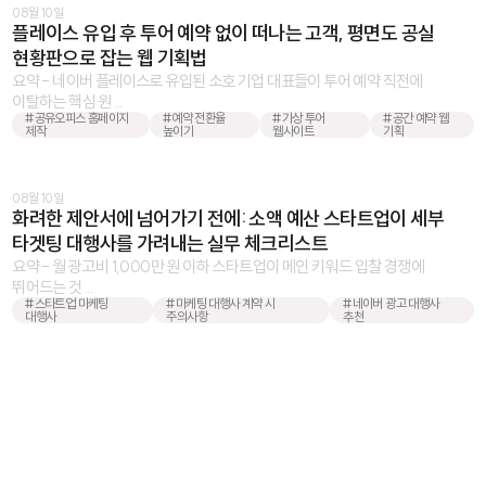
08월 10일
플레이스 유입 후 투어 예약 없이 떠나는 고객, 평면도 공실
현황판으로 잡는 웹 기획법
요약 - 네이버 플레이스로 유입된 소호 기업 대표들이 투어 예약 직전에
이탈하는 핵심 원 ...
#공유오피스 홈페이지
#예약 전환율
#가상 투어
#공간 예약 웹
제작
높이기
웹사이트
기획
08월 10일
화려한 제안서에 넘어가기 전에: 소액 예산 스타트업이 세부
타겟팅 대행사를 가려내는 실무 체크리스트
요약 - 월 광고비 1,000만 원 이하 스타트업이 메인 키워드 입찰 경쟁에
뛰어드는 것 ...
#스타트업 마케팅
#마케팅 대행사 계약 시
#네이버 광고 대행사
대행사
주의사항
추천