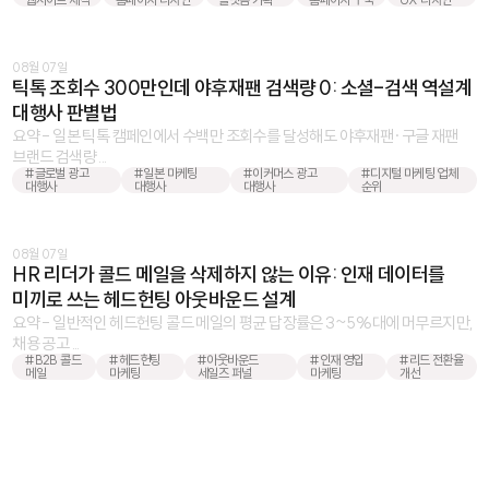
08월 07일
틱톡 조회수 300만인데 야후재팬 검색량 0: 소셜-검색 역설계
대행사 판별법
요약 - 일본 틱톡 캠페인에서 수백만 조회수를 달성해도 야후재팬·구글 재팬
브랜드 검색량 ...
#글로벌 광고
#일본 마케팅
#이커머스 광고
#디지털 마케팅 업체
대행사
대행사
대행사
순위
08월 07일
HR 리더가 콜드 메일을 삭제하지 않는 이유: 인재 데이터를
미끼로 쓰는 헤드헌팅 아웃바운드 설계
요약 - 일반적인 헤드헌팅 콜드 메일의 평균 답장률은 3~5%대에 머무르지만,
채용 공고 ...
#B2B 콜드
#헤드헌팅
#아웃바운드
#인재 영입
#리드 전환율
메일
마케팅
세일즈 퍼널
마케팅
개선