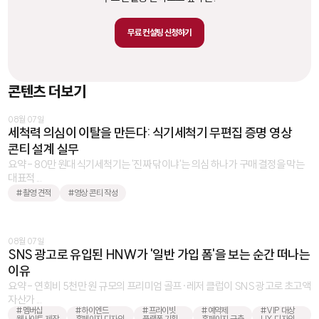
무료 컨설팅 신청하기
콘텐츠 더보기
08월 07일
세척력 의심이 이탈을 만든다: 식기세척기 무편집 증명 영상
콘티 설계 실무
요약 - 80만 원대 식기세척기는 '진짜 닦이냐'는 의심 하나가 구매 결정을 막는
대표적 ...
#촬영 견적
#영상 콘티 작성
08월 07일
SNS 광고로 유입된 HNW가 '일반 가입 폼'을 보는 순간 떠나는
이유
요약 - 연회비 5천만 원 규모의 프리미엄 골프·레저 클럽이 SNS 광고로 초고액
자산가 ...
#멤버십
#하이엔드
#프라이빗
#예약제
#VIP 대상
웹사이트 제작
홈페이지 디자인
플랫폼 기획
홈페이지 구축
UX 디자인