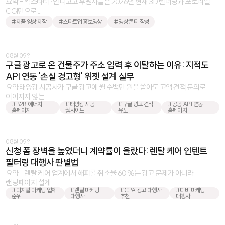
요약 - 킥스타터·인디고고 후원자들은 2026년 현재 3D 렌더링과 포토리얼
CGI만으로 ...
#제품 영상 제작
#스타트업 홍보영상
#영상 콘티 작성
08월 09일
구글 광고로 온 건물주가 주소 입력 후 이탈하는 이유: 지적도
API 연동 '손실 경고형' 위젯 설계 실무
요약 태양광 시공사가 구글 광고에 월 수백만 원을 쏟아도 고액 견적 문의로
이어지지 않는 ...
#B2B 에너지
#태양광 시공
#구글 광고 견적
#공공 API 연동
홈페이지
웹사이트
유도
홈페이지
08월 09일
신청 폼 장벽을 높였더니 계약률이 올랐다: 렌탈 케어 인텐트
필터링 대행사 판별법
요약 - 렌탈 케어 업계에서 해피콜 취소율 60%는 광고 문제가 아니라
랜딩페이지 설계 ...
#디지털 마케팅 업체
#렌탈 마케팅
#CPA 광고 대행사
#디비 마케팅
순위
대행사
추천
대행사