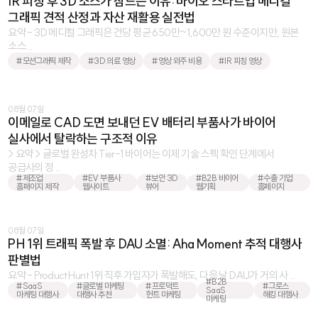
IR 피칭 후 3D 소스가 잠드는 이유: 바이오 스타트업 메디컬
그래픽 견적 산정과 자산 재활용 실전법
요약 - 3D 메디컬 그래픽은 건당 평균 650만~1,600만 원 수준이지만, 원본
소스 ...
#모션그래픽 제작
#3D 의료 영상
#영상 외주 비용
#IR 피칭 영상
08월 07일
이메일로 CAD 도면 보내던 EV 배터리 부품사가 바이어
실사에서 탈락하는 구조적 이유
> 요약 > 글로벌 완성차 Tier-1 바이어는 이제 기술 스펙 확인 단계에서
공급사의 정 ...
#제조업
#EV 부품사
#보안 3D
#B2B 바이어
#수출 기업
홈페이지 제작
웹사이트
뷰어
웹기획
홈페이지
08월 07일
PH 1위 트래픽 폭발 후 DAU 소멸: Aha Moment 추적 대행사
판별법
요약 - Product Hunt 1위 직후 가입자가 폭발해도, 다음 날 DAU가 거의 사 ...
#B2B
#SaaS
#글로벌 마케팅
#프로덕트
#그로스
SaaS
마케팅 대행사
대행사 추천
헌트 마케팅
해킹 대행사
마케팅