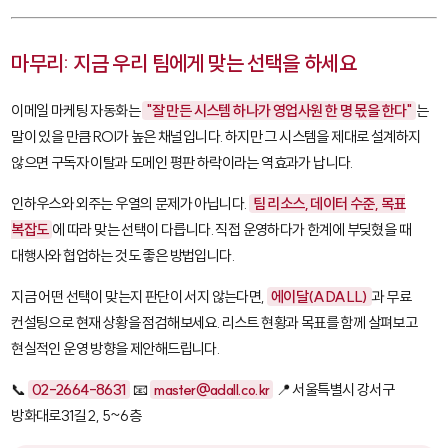
마무리: 지금 우리 팀에게 맞는 선택을 하세요
이메일 마케팅 자동화는
"잘 만든 시스템 하나가 영업사원 한 명 몫을 한다"
는
말이 있을 만큼 ROI가 높은 채널입니다. 하지만 그 시스템을 제대로 설계하지
않으면 구독자 이탈과 도메인 평판 하락이라는 역효과가 납니다.
인하우스와 외주는 우열의 문제가 아닙니다.
팀 리소스, 데이터 수준, 목표
복잡도
에 따라 맞는 선택이 다릅니다. 직접 운영하다가 한계에 부딪혔을 때
대행사와 협업하는 것도 좋은 방법입니다.
지금 어떤 선택이 맞는지 판단이 서지 않는다면,
에이달(ADALL)
과 무료
컨설팅으로 현재 상황을 점검해보세요. 리스트 현황과 목표를 함께 살펴보고
현실적인 운영 방향을 제안해드립니다.
📞
02-2664-8631
📧
master@adall.co.kr
📍 서울특별시 강서구
방화대로31길 2, 5~6층