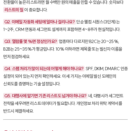
전환율이 높은 리스트라면 월 수백만 원의 매출을 만들 수 있습니다. 숫자보다
리스트의 질
이 중요합니다.
Q2. 이메일 자동화 세팅에 얼마나 걸리나요?
단순 웰컴 시퀀스(3단계)는
1~2주, CRM 연동과 세그먼트 설계까지 포함하면 4~8주가 현실적입니다.
Q3. 열람률 몇 %면 정상인가요?
업종마다 다르지만 B2C는 20~25%,
B2B는 25~35%가 평균입니다. 10% 이하라면 제목줄 또는 발신자 이름을
먼저 점검하세요.
Q4. 스팸 처리가 많이 되는데 어떻게 해야 하나요?
SPF
,
DKIM
,
DMARC
인증
설정이 되어 있는지 먼저 확인하세요. 이 세 가지는 이메일 발신 도메인의
신뢰도를 증명하는 기술 설정입니다.
Q5. 대행사에 맡기면 기존 리스트도 넘겨야 하나요?
네, 대행사가 세그먼트
전략을 세우려면 리스트 데이터가 필요합니다. 개인정보 처리 위탁 계약서를
반드시 체결하세요.