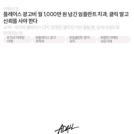
08월 07일
플레이스 광고비 월 1,000만 원 넘긴 임플란트 치과, 클릭 말고
신뢰를 사야 한다
요약 - 네이버 플레이스 CPC 경쟁은 클릭 단가만 올릴 뿐, 실제 내원으로
이어지는 환 ...
#치과 마케팅
#플레이스 광고
#임플란트 환자
#병원 마케팅
대행
최적화
유치
성공사례