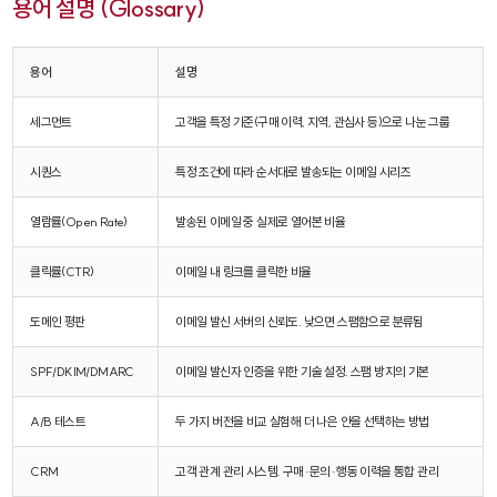
용어 설명 (Glossary)
용어
설명
세그먼트
고객을 특정 기준(구매 이력, 지역, 관심사 등)으로 나눈 그룹
시퀀스
특정 조건에 따라 순서대로 발송되는 이메일 시리즈
열람률(Open Rate)
발송된 이메일 중 실제로 열어본 비율
클릭률(CTR)
이메일 내 링크를 클릭한 비율
도메인 평판
이메일 발신 서버의 신뢰도. 낮으면 스팸함으로 분류됨
SPF/DKIM/DMARC
이메일 발신자 인증을 위한 기술 설정. 스팸 방지의 기본
A/B 테스트
두 가지 버전을 비교 실험해 더 나은 안을 선택하는 방법
CRM
고객 관계 관리 시스템. 구매·문의·행동 이력을 통합 관리