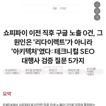
마케팅
개발
디자인
촬영
쇼피파이 이전 직후 구글 노출 0건, 그
원인은 '리다이렉트'가 아니라
'아키텍처'였다: 테크니컬 SEO
대행사 검증 질문 5가지
2026년 06월 12일
#자사몰
#쇼피파이
#구글 검색엔진
#SEO
#테크니컬
마케팅
SEO 대행사
최적화 대행사
마이그레이션
SEO 업체
대행사
요약
카페24에서 쇼피파이로 이전한 직후 검색 노출이 0건에 가깝게 폭락하는