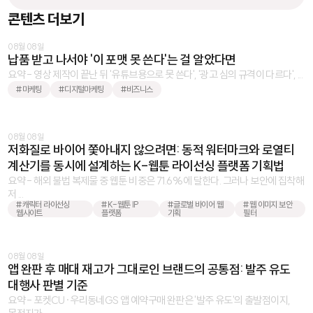
콘텐츠 더보기
08월 08일
납품 받고 나서야 '이 포맷 못 쓴다'는 걸 알았다면
요약 - 영상 제작이 끝난 뒤 '유튜브용으로 못 쓴다', '광고 심의 규격이 다르다', ...
#마케팅
#디지털마케팅
#비즈니스
08월 08일
저화질로 바이어 쫓아내지 않으려면: 동적 워터마크와 로열티
계산기를 동시에 설계하는 K-웹툰 라이선싱 플랫폼 기획법
요약 - 해외 불법 복제물 중 웹툰 비중은 71.6%에 달한다. 그러나 보안에 집착해
저 ...
#캐릭터 라이선싱
#K-웹툰 IP
#글로벌 바이어 웹
#웹 이미지 보안
웹사이트
플랫폼
기획
필터
08월 08일
앱 완판 후 매대 재고가 그대로인 브랜드의 공통점: 발주 유도
대행사 판별 기준
요약 - 포켓CU·우리동네GS 앱 예약구매 완판은 '발주 유도'의 출발점이지,