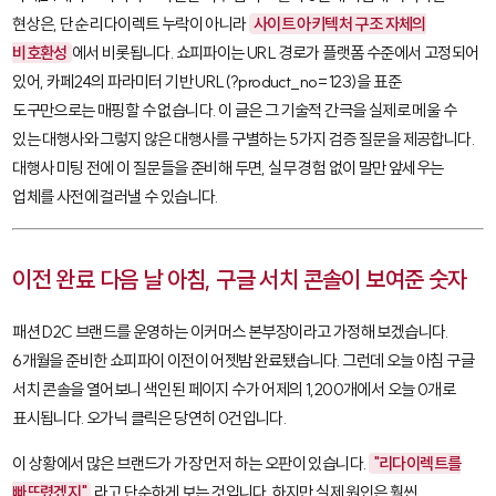
현상은, 단순 리다이렉트 누락이 아니라
사이트 아키텍처 구조 자체의
비호환성
에서 비롯됩니다. 쇼피파이는 URL 경로가 플랫폼 수준에서 고정되어
있어, 카페24의 파라미터 기반 URL(
?product_no=123
)을 표준
도구만으로는 매핑할 수 없습니다. 이 글은 그 기술적 간극을 실제로 메울 수
있는 대행사와 그렇지 않은 대행사를 구별하는 5가지 검증 질문을 제공합니다.
대행사 미팅 전에 이 질문들을 준비해 두면, 실무 경험 없이 말만 앞세우는
업체를 사전에 걸러낼 수 있습니다.
이전 완료 다음 날 아침, 구글 서치 콘솔이 보여준 숫자
패션 D2C 브랜드를 운영하는 이커머스 본부장이라고 가정해 보겠습니다.
6개월을 준비한 쇼피파이 이전이 어젯밤 완료됐습니다. 그런데 오늘 아침 구글
서치 콘솔을 열어보니 색인된 페이지 수가 어제의 1,200개에서 오늘 0개로
표시됩니다. 오가닉 클릭은 당연히 0건입니다.
이 상황에서 많은 브랜드가 가장 먼저 하는 오판이 있습니다.
"리다이렉트를
빠뜨렸겠지"
라고 단순하게 보는 것입니다. 하지만 실제 원인은 훨씬