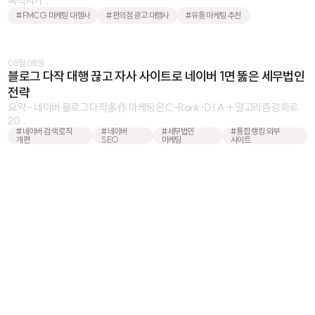
목적지가 ...
#FMCG 마케팅 대행사
#편의점 광고 대행사
#유통 마케팅 추천
08월 08일
블로그 다작 대행 끊고 자사 사이트로 네이버 1면 뚫은 세무법인
전략
요약 - 네이버 블로그 다작多作 마케팅은 C-Rank·D.I.A.+ 알고리즘 강화로
20 ...
#네이버 검색 로직
#네이버
#세무법인
#통합 랭킹 외부
개편
SEO
마케팅
사이트