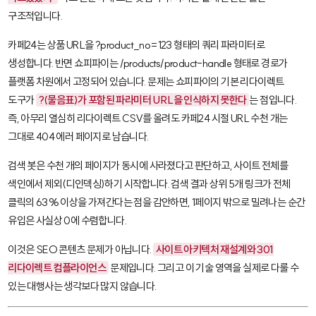
구조적입니다.
카페24는 상품 URL을
?product_no=123
형태의 쿼리 파라미터로
생성합니다. 반면 쇼피파이는
/products/product-handle
형태로 경로가
플랫폼 차원에서 고정되어 있습니다. 문제는 쇼피파이의 기본 리다이렉트
도구가
?
(물음표)가 포함된 파라미터 URL을 인식하지 못한다
는 점입니다.
즉, 아무리 열심히 리다이렉트 CSV를 올려도 카페24 시절 URL 수천 개는
그대로 404 에러 페이지로 남습니다.
검색 봇은 수천 개의 페이지가 동시에 사라졌다고 판단하고, 사이트 전체를
색인에서 제외(디인덱싱)하기 시작합니다. 검색 결과 상위 5개 링크가 전체
클릭의 63% 이상을 가져간다는 점을 감안하면, 1페이지 밖으로 밀려나는 순간
유입은 사실상 0에 수렴합니다.
이것은 SEO 콘텐츠 문제가 아닙니다.
사이트 아키텍처 재설계와 301
리다이렉트 컴플라이언스
문제입니다. 그리고 이 기술 영역을 실제로 다룰 수
있는 대행사는 생각보다 많지 않습니다.