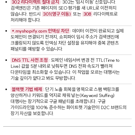
302 리다이렉트 절대 금지
: 302는 '임시 이동' 신호입니다.
검색엔진은 기존 페이지의 SEO 평가를 새 URL로 이전하지
않습니다. 반드시
301(영구 이동)
또는
308
리다이렉트로
처리해야 합니다.
*.myshopify.com
인덱싱 차단
: 데이터 이전이 완료되고 실제
도메인이 연결되기 전까지, 쇼피파이 임시 주소가 검색엔진에
크롤링되지 않도록 인덱싱 차단 설정을 유지해야 중복 콘텐츠
패널티를 예방할 수 있습니다.
DNS TTL 사전 조정
: 도메인 네임서버 변경 전 TTL(Time to
Live) 값을 5분 내외로 낮춰두면 DNS 전파 속도가 빨라져
다운타임을 최소화할 수 있습니다. 이 작업을 모르는 대행사는
기술 깊이가 얕다고 봐도 무방합니다.
블랙햇 기법 배제
: 단기 노출 회복을 명목으로 스팸 백링크를
양산하거나 키워드를 억지로 채워 넣는(Keyword Stuffing)
대행사는 장기적으로 구글 패널티를 초래합니다. 구글
가이드라인을 100% 준수하는 화이트햇 기술만이 D2C 브랜드의
장기 자산을 보호합니다.