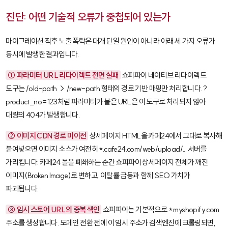
진단: 어떤 기술적 오류가 중첩되어 있는가
마이그레이션 직후 노출 폭락은 대개 단일 원인이 아니라 아래 세 가지 오류가
동시에 발생한 결과입니다.
① 파라미터 URL 리다이렉트 전면 실패
쇼피파이 네이티브 리다이렉트
도구는
/old-path → /new-path
형태의 경로 기반 매핑만 처리합니다.
?
product_no=123
처럼 파라미터가 붙은 URL은 이 도구로 처리되지 않아
대량의 404가 발생합니다.
② 이미지 CDN 경로 미이전
상세페이지 HTML을 카페24에서 그대로 복사해
붙여넣으면 이미지 소스가 여전히
*.cafe24.com/web/upload/...
서버를
가리킵니다. 카페24 몰을 폐쇄하는 순간 쇼피파이 상세페이지 전체가 깨진
이미지(Broken Image)로 변하고, 이탈률 급등과 함께 SEO 가치가
파괴됩니다.
③ 임시 스토어 URL의 중복 색인
쇼피파이는 기본적으로
*.myshopify.com
주소를 생성합니다. 도메인 전환 전에 이 임시 주소가 검색엔진에 크롤링되면,