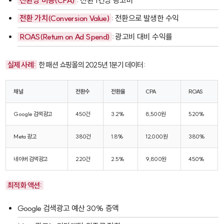
전환당 비용(CPA)
: 전환 1건당 광고비
전환 가치(Conversion Value)
: 전환으로 발생한 수익
ROAS(Return on Ad Spend)
: 광고비 대비 수익률
실제 사례:
한 패션 쇼핑몰의 2025년 1분기 데이터:
채널
전환수
전환율
CPA
ROAS
Google 검색광고
450건
3.2%
8,500원
520%
Meta 광고
380건
1.8%
12,000원
380%
네이버 검색광고
220건
2.5%
9,800원
450%
최적화 액션:
Google 검색광고 예산 30% 증액