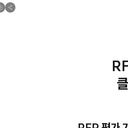
R
클
RFP 평가