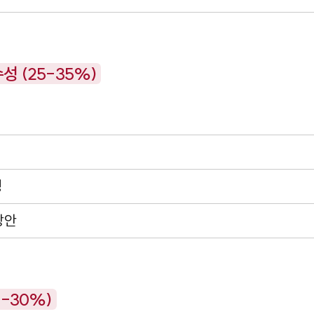
성 (25-35%)
성
방안
0-30%)