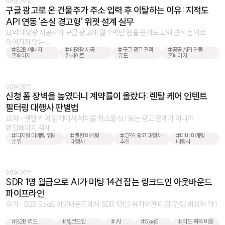
08월 09일
구글 광고로 온 건물주가 주소 입력 후 이탈하는 이유: 지적도
API 연동 '손실 경고형' 위젯 설계 실무
요약 태양광 시공사가 구글 광고에 월 수백만 원을 쏟아도 고액 견적 문의로
이어지지 않는 ...
#B2B 에너지
#태양광 시공
#구글 광고 견적
#공공 API 연동
홈페이지
웹사이트
유도
홈페이지
08월 09일
신청 폼 장벽을 높였더니 계약률이 올랐다: 렌탈 케어 인텐트
필터링 대행사 판별법
요약 - 렌탈 케어 업계에서 해피콜 취소율 60%는 광고 문제가 아니라
랜딩페이지 설계 ...
#디지털 마케팅 업체
#렌탈 마케팅
#CPA 광고 대행사
#디비 마케팅
순위
대행사
추천
대행사
08월 09일
SDR 1명 월급으로 AI가 미팅 14건 잡는 링크드인 아웃바운드
파이프라인
요약 - B2B SaaS 아웃바운드에서 SDR 1명을 유지하면 미팅 1건당 비용이 약 1
...
#B2B 리드
#링크드인
#AI
#SaaS
#리드 획득 비용