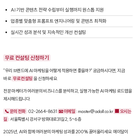
AI 기반 콘텐츠 전략 수립부터 실행까지 원스톱 지원
업종별 맞춤형 프롬프트 엔지니어링 및 콘텐츠 최적화
실시간 성과 분석 및 지속적인 개선 컨설팅
무료 컨설팅 신청하기
"우리 브랜드에 AI 마케팅을 어떻게 적용하면 좋을까?" 궁금하시다면, 지금
바로
무료 컨설팅
을 신청하세요.
전문 마케터가 여러분의 비즈니스를 분석하고, 실행 가능한 AI 마케팅 로드맵을
제시해드립니다.
📞 문의 전화
: 02-2664-8631
📧 이메일
: master@adall.co.kr
🏢 오시는
길
: 서울특별시 강서구 방화대로31길 2, 5~6층
2025년, AI와 함께 여러분의 마케팅 성과를 200% 끌어올리세요. 에이달이