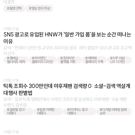
대표적 ...
#촬영 견적
#영상 콘티 작성
08월 07일
SNS 광고로 유입된 HNW가 '일반 가입 폼'을 보는 순간 떠나는
이유
요약 - 연회비 5천만 원 규모의 프리미엄 골프·레저 클럽이 SNS 광고로 초고액
자산가 ...
#멤버십
#하이엔드
#프라이빗
#예약제
#VIP 대상
웹사이트 제작
홈페이지 디자인
플랫폼 기획
홈페이지 구축
UX 디자인
08월 07일
틱톡 조회수 300만인데 야후재팬 검색량 0: 소셜-검색 역설계
대행사 판별법
요약 - 일본 틱톡 캠페인에서 수백만 조회수를 달성해도 야후재팬·구글 재팬
브랜드 검색량 ...
#글로벌 광고
#일본 마케팅
#이커머스 광고
#디지털 마케팅 업체
대행사
대행사
대행사
순위
08월 07일