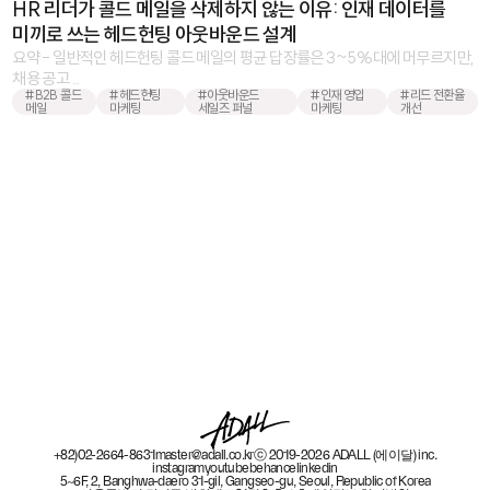
HR 리더가 콜드 메일을 삭제하지 않는 이유: 인재 데이터를
미끼로 쓰는 헤드헌팅 아웃바운드 설계
요약 - 일반적인 헤드헌팅 콜드 메일의 평균 답장률은 3~5%대에 머무르지만,
채용 공고 ...
#B2B 콜드
#헤드헌팅
#아웃바운드
#인재 영입
#리드 전환율
메일
마케팅
세일즈 퍼널
마케팅
개선
+82)02-2664-8631
master@adall.co.kr
ⓒ 2019-2026 ADALL (에이달) inc.
instagram
youtube
behance
linkedin
5~6F, 2, Banghwa-daero 31-gil, Gangseo-gu, Seoul, Republic of Korea