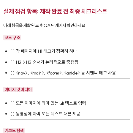
실제 점검 항목: 제작 완료 전 최종 체크리스트
아래 항목을 개발 완료 후 QA 단계에서 확인하세요.
코드 구조
[ ] 각 페이지에 H1 태그가 정확히 하나
[ ] H2→H3 순서가 논리적으로 중첩됨
[ ]
<nav>
,
<main>
,
<footer>
,
<article>
등 시맨틱 태그 사용
이미지 및 미디어
[ ] 모든 이미지에 의미 있는 alt 텍스트 입력
[ ] 동영상에 자막 또는 텍스트 대본 제공
키보드 탐색