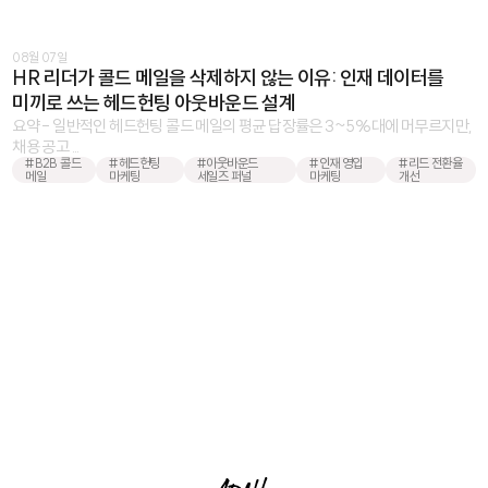
08월 07일
HR 리더가 콜드 메일을 삭제하지 않는 이유: 인재 데이터를
미끼로 쓰는 헤드헌팅 아웃바운드 설계
요약 - 일반적인 헤드헌팅 콜드 메일의 평균 답장률은 3~5%대에 머무르지만,
채용 공고 ...
#B2B 콜드
#헤드헌팅
#아웃바운드
#인재 영입
#리드 전환율
메일
마케팅
세일즈 퍼널
마케팅
개선