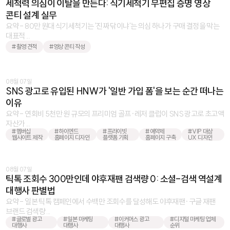
세척력 의심이 이탈을 만든다: 식기세척기 무편집 증명 영상
콘티 설계 실무
요약 - 80만 원대 식기세척기는 '진짜 닦이냐'는 의심 하나가 구매 결정을 막는
대표적 ...
#촬영 견적
#영상 콘티 작성
08월 07일
SNS 광고로 유입된 HNW가 '일반 가입 폼'을 보는 순간 떠나는
이유
요약 - 연회비 5천만 원 규모의 프리미엄 골프·레저 클럽이 SNS 광고로 초고액
자산가 ...
#멤버십
#하이엔드
#프라이빗
#예약제
#VIP 대상
웹사이트 제작
홈페이지 디자인
플랫폼 기획
홈페이지 구축
UX 디자인
08월 07일
틱톡 조회수 300만인데 야후재팬 검색량 0: 소셜-검색 역설계
대행사 판별법
요약 - 일본 틱톡 캠페인에서 수백만 조회수를 달성해도 야후재팬·구글 재팬
브랜드 검색량 ...
#글로벌 광고
#일본 마케팅
#이커머스 광고
#디지털 마케팅 업체
대행사
대행사
대행사
순위