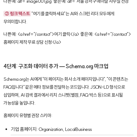
나쁜 예:
alt="image001.jpg"
좋은 예:
alt="서울 강서구 에이달 사무실 전경"
② 링크 텍스트
"여기를 클릭하세요"는 AI와 스크린 리더 모두에게
무의미합니다.
나쁜 예:
<a href="/contact">여기 클릭</a>
좋은 예:
<a href="/contact">
홈페이지 제작 무료 상담 신청</a>
4단계: 구조화 데이터 추가 — Schema.org 마크업
Schema.org
는 AI에게 "이 페이지는 회사 소개 페이지입니다", "이 콘텐츠는
FAQ입니다" 같은 메타 정보를 전달하는 코드입니다. JSON-LD 형식으로
삽입하며, AI 검색 결과에서 리치 스니펫(별점, FAQ 박스 등)으로 표시될
가능성을 높입니다.
홈페이지 유형별 권장 스키마:
기업 홈페이지:
Organization
,
LocalBusiness