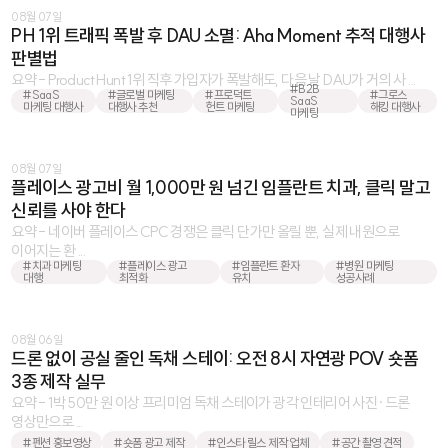
08월 07일
PH 1위 트래픽 폭발 후 DAU 소멸: Aha Moment 추적 대행사
판별법
요약 - Product Hunt 1위 직후 가입자가 폭발해도, 다음 날 DAU가 거의 사 ...
#B2B
#SaaS
#글로벌 마케팅
#프로덕트
#그로스
SaaS
마케팅 대행사
대행사 추천
헌트 마케팅
해킹 대행사
마케팅
08월 07일
플레이스 광고비 월 1,000만 원 넘긴 임플란트 치과, 클릭 말고
신뢰를 사야 한다
요약 - 네이버 플레이스 CPC 경쟁은 클릭 단가만 올릴 뿐, 실제 내원으로
이어지는 환 ...
#치과 마케팅
#플레이스 광고
#임플란트 환자
#병원 마케팅
대행
최적화
유치
성공사례
08월 06일
드론 없이 공실 줄인 독채 스테이: 오전 8시 자연광 POV 숏폼
3종 제작 실무
요약 - 1박 50만 원 이상 프리미엄 독채 스테이가 광각 인테리어 사진·드론
영상만으로 ...
#펜션 홍보영상
#숏폼 광고 제작
#인스타 릴스 제작 업체
#공간 촬영 견적