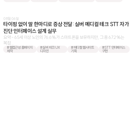
08월 06일
타이핑 없이 말 한마디로 증상 전달: 실버 메디컬 테크 STT 자가
진단 인터페이스 설계 실무
요약 - 65세 이상 노인의 76.6%가 스마트폰을 보유하지만, 그 중 67.2%는
복잡 ...
#웹접근성 홈페이지
#실버 테크 UX
#메디컬 웹사이트
#STT 인터페이스
제작
디자인
기획
구현