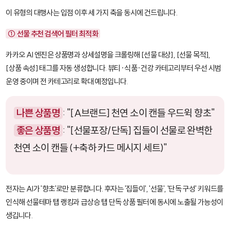
이 유형의 대행사는 입점 이후 세 가지 축을 동시에 건드립니다.
① 선물 추천 검색어 필터 최적화
카카오 AI 엔진은 상품명과 상세설명을 크롤링해
[선물 대상]
,
[선물 목적]
,
[상품 속성]
태그를 자동 생성합니다. 뷰티·식품·건강 카테고리부터 우선 시범
운영 중이며 전 카테고리로 확대 예정입니다.
나쁜 상품명
: "[A브랜드] 천연 소이 캔들 우드윅 향초"
좋은 상품명
: "[선물포장/단독] 집들이 선물로 완벽한
천연 소이 캔들 (+축하 카드 메시지 세트)"
전자는 AI가 '향초'로만 분류합니다. 후자는 '집들이', '선물', '단독 구성' 키워드를
인식해 선물테마 탭 랭킹과 급상승 탭 단독 상품 필터에 동시에 노출될 가능성이
생깁니다.