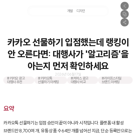
마케팅
개발
디자인
촬영
카카오 선물하기 입점했는데 랭킹이
안 오른다면: 대행사가 '알고리즘'을
아는지 먼저 확인하세요
2026년 06월 17일
#카카오 광고
#카카오톡
#커머스 광고
#라이프스타일
대행사 추천
선물하기 마케팅
대행사 비교
브랜드 마케팅
요약
카카오톡 선물하기는 입점 승인이 끝이 아니라 시작입니다. 플랫폼 내 활성
브랜드만 8,700여 개, 유통 상품 수 64만 개를 넘어선 지금, 단순 등록만으로는