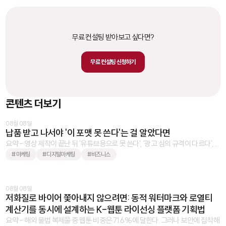
무료 컨설팅 받아보고 싶다면?
무료 컨설팅 신청하기
콘텐츠 더보기
08월 08일
납품 받고 나서야 '이 포맷 못 쓴다'는 걸 알았다면
요약 - 영상 제작이 끝난 뒤 '유튜브용으로 못 쓴다', '광고 심의 규격이 다르다', ...
#마케팅
#디지털마케팅
#비즈니스
08월 08일
저화질로 바이어 쫓아내지 않으려면: 동적 워터마크와 로열티
계산기를 동시에 설계하는 K-웹툰 라이선싱 플랫폼 기획법
요약 - 해외 불법 복제물 중 웹툰 비중은 71.6%에 달한다. 그러나 보안에 집착해