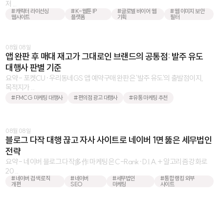
저 ...
#캐릭터 라이선싱
#K-웹툰 IP
#글로벌 바이어 웹
#웹 이미지 보안
웹사이트
플랫폼
기획
필터
08월 08일
앱 완판 후 매대 재고가 그대로인 브랜드의 공통점: 발주 유도
대행사 판별 기준
요약 - 포켓CU·우리동네GS 앱 예약구매 완판은 '발주 유도'의 출발점이지,
목적지가 ...
#FMCG 마케팅 대행사
#편의점 광고 대행사
#유통 마케팅 추천
08월 08일
블로그 다작 대행 끊고 자사 사이트로 네이버 1면 뚫은 세무법인
전략
요약 - 네이버 블로그 다작多作 마케팅은 C-Rank·D.I.A.+ 알고리즘 강화로
20 ...
#네이버 검색 로직
#네이버
#세무법인
#통합 랭킹 외부
개편
SEO
마케팅
사이트