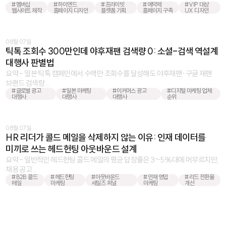
#멤버십
#하이엔드
#프라이빗
#예약제
#VIP 대상
웹사이트 제작
홈페이지 디자인
플랫폼 기획
홈페이지 구축
UX 디자인
08월 07일
틱톡 조회수 300만인데 야후재팬 검색량 0: 소셜-검색 역설계
대행사 판별법
요약 - 일본 틱톡 캠페인에서 수백만 조회수를 달성해도 야후재팬·구글 재팬
브랜드 검색량 ...
#글로벌 광고
#일본 마케팅
#이커머스 광고
#디지털 마케팅 업체
대행사
대행사
대행사
순위
08월 07일
HR 리더가 콜드 메일을 삭제하지 않는 이유: 인재 데이터를
미끼로 쓰는 헤드헌팅 아웃바운드 설계
요약 - 일반적인 헤드헌팅 콜드 메일의 평균 답장률은 3~5%대에 머무르지만,
채용 공고 ...
#B2B 콜드
#헤드헌팅
#아웃바운드
#인재 영입
#리드 전환율
메일
마케팅
세일즈 퍼널
마케팅
개선