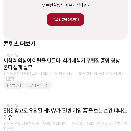
무료 컨설팅 받아보고 싶다면?
무료 컨설팅 신청하기
콘텐츠 더보기
08월 07일
세척력 의심이 이탈을 만든다: 식기세척기 무편집 증명 영상
콘티 설계 실무
요약 - 80만 원대 식기세척기는 '진짜 닦이냐'는 의심 하나가 구매 결정을 막는
대표적 ...
#촬영 견적
#영상 콘티 작성
08월 07일
SNS 광고로 유입된 HNW가 '일반 가입 폼'을 보는 순간 떠나는
이유
요약 - 연회비 5천만 원 규모의 프리미엄 골프·레저 클럽이 SNS 광고로 초고액
자산가 ...