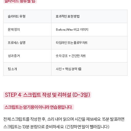
슬라이드 종류별 팁:
슬라이드 유형
효과적인 표현 방법
문제 정의
Before/After 비교 이미지
프로세스 설명
타임라인 또는 플로우차트
성과 증거
숫자 강조 + 간단한 차트
팀 소개
사진 + 핵심 경력 1줄
STEP 4: 스크립트 작성 및 리허설 (D-3일)
스크립트는 암기용이 아니라 연습용입니다.
전체 스크립트를 작성한 후, 소리 내어 읽으며 시간을 재보세요. 15분 발표라면
스크립트는 13분 분량으로 준비하세요. (긴장하면 말이 빨라집니다)