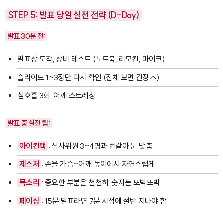
STEP 5: 발표 당일 실전 전략 (D-Day)
발표 30분 전:
발표장 도착, 장비 테스트 (노트북, 리모컨, 마이크)
슬라이드 1~3장만 다시 확인 (전체 보면 긴장↑)
심호흡 3회, 어깨 스트레칭
발표 중 실전 팁:
아이컨택
: 심사위원 3~4명과 번갈아 눈 맞춤
제스처
: 손을 가슴~어깨 높이에서 자연스럽게
목소리
: 중요한 부분은 천천히, 숫자는 또박또박
페이싱
: 15분 발표라면 7분 시점에 절반 지나야 함