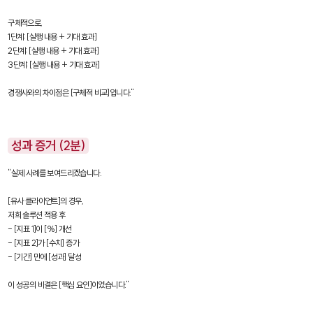
구체적으로,

1단계: [실행 내용 + 기대 효과]

2단계: [실행 내용 + 기대 효과]

3단계: [실행 내용 + 기대 효과]

경쟁사와의 차이점은 [구체적 비교]입니다."
성과 증거 (2분)
"실제 사례를 보여드리겠습니다.

[유사 클라이언트]의 경우,

저희 솔루션 적용 후

- [지표 1]이 [%] 개선

- [지표 2]가 [수치] 증가

- [기간] 만에 [성과] 달성

이 성공의 비결은 [핵심 요인]이었습니다."