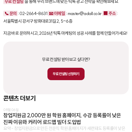
무료 컨설팅
을 통해 우리 브랜드에 맞는 틱톡 광고 전략을 확인해보세요.
📞 문의
: 02-2664-8631
📧 이메일
: master@adall.co.kr
🏢 주소
:
서울특별시 강서구 방화대로31길 2, 5~6층
지금 바로 문의하시고, 2026년 틱톡 마케팅의 성공 사례를 함께 만들어가세요!
무료 컨설팅 받아보고 싶다면?
무료 컨설팅 신청하기
콘텐츠 더보기
08월 06일
창업지원금 2,000만 원 학원 홈페이지, 수강 등록률이 낮은
진짜 이유와 커리어 로드맵 빌더 도입법
요약 - 창업지원금으로 만든 전문직 학원 홈페이지가 세련돼도 등록률이 낮은