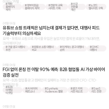
이유는 '카탈 ...
#학원
#수강
#정부지원금
#전문직 교육
#노코드
홈페이지
전환율
홈페이지 제작
사이트 기획
웹사이트 구축
제작
개선
08월 06일
유튜브 쇼핑 트래픽은 넘치는데 결제가 없다면, 대행사 피드
기술력부터 의심하세요
요약 - 유튜브 쇼핑으로 자사몰 유입은 늘었지만 결제 완료율이 1%대라면,
크리에이티브 ...
#구글 광고 대행사
#유튜브 쇼핑 대행사
#이커머스 광고 대행사
#GMC
추천
비교
순위
대행사
08월 06일
FGI 없이 론칭 전 이탈 90% 예측: B2B 협업툴 AI 가상 바이어
검증 실전
요약 - B2B 협업툴 광고 캠페인이 실패하는 가장 큰 원인은 CFO·CTO·
현업팀장 등 ...
#B2B
#AI 바이어
#Synthetic
#광고 카피
#SaaS
마케팅
페르소나
Audiences 활용
사전 테스트
리드 전환
타겟팅
08월 05일