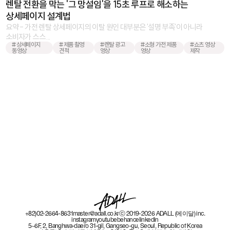
렌탈 전환을 막는 '그 망설임'을 15초 루프로 해소하는
상세페이지 설계법
요약 - 가전 렌탈 상세페이지의 이탈 원인 대부분은 '설명 부족'이 아니라
소비자가 스스 ...
#상세페이지
#제품 촬영
#렌탈 광고
#소형 가전 제품
#쇼츠 영상
동영상
견적
영상
영상
제작
+82)02-2664-8631
master@adall.co.kr
ⓒ 2019-2026 ADALL (에이달) inc.
instagram
youtube
behance
linkedin
5~6F, 2, Banghwa-daero 31-gil, Gangseo-gu, Seoul, Republic of Korea