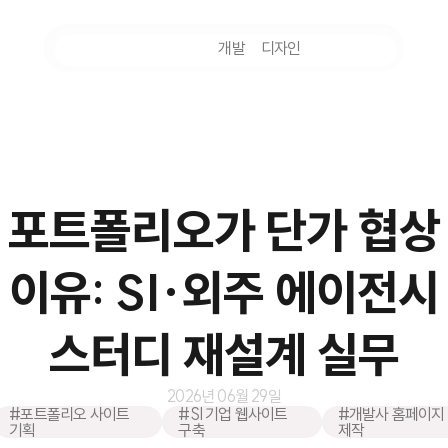
마케팅
개발
디자인
촬영
 포트폴리오가 단가 협상
 이유: SI·외주 에이전시
스터디 재설계 실무
2026년 06월 29일
#포트폴리오 사이트
#SI 기업 웹사이트
#개발사 홈페이지
기획
구축
제작