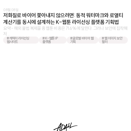
08월 08일
저화질로 바이어 쫓아내지 않으려면: 동적 워터마크와 로열티
계산기를 동시에 설계하는 K-웹툰 라이선싱 플랫폼 기획법
요약 - 해외 불법 복제물 중 웹툰 비중은 71.6%에 달한다. 그러나 보안에 집착해
저 ...
#캐릭터 라이선싱
#K-웹툰 IP
#글로벌 바이어 웹
#웹 이미지 보안
웹사이트
플랫폼
기획
필터