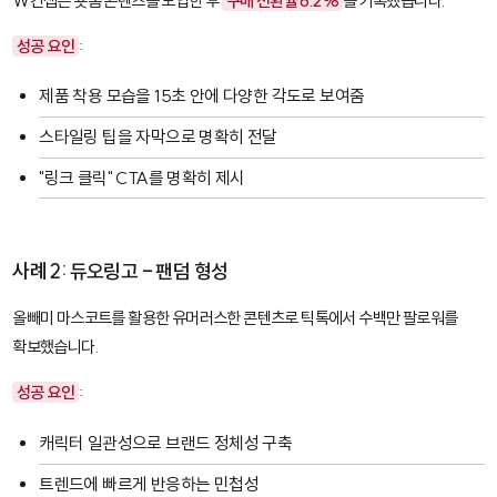
W컨셉은 숏폼 콘텐츠를 도입한 후
구매 전환율 6.2%
를 기록했습니다.
성공 요인
:
제품 착용 모습을 15초 안에 다양한 각도로 보여줌
스타일링 팁을 자막으로 명확히 전달
"링크 클릭" CTA를 명확히 제시
사례 2: 듀오링고 - 팬덤 형성
올빼미 마스코트를 활용한 유머러스한 콘텐츠로 틱톡에서 수백만 팔로워를
확보했습니다.
성공 요인
:
캐릭터 일관성으로 브랜드 정체성 구축
트렌드에 빠르게 반응하는 민첩성