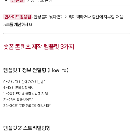
전환율
: 최종 목표 달성
인사이트 활용법
: 완성률이 낮다면? → 훅이 약하거나 중간에 지루함. 처음
5초를 개선하세요.
숏폼 콘텐츠 제작 템플릿 3가지
템플릿 1: 정보 전달형 (How-to)
0~3초: "3초 만에 OO 하는 법"

4~10초: 문제 상황 제시

11~20초: 단계별 해결 방법 (1, 2, 3)

21~25초: 결과 보여주기

26~30초: "저장하고 따라해 보세요!"
템플릿 2: 스토리텔링형