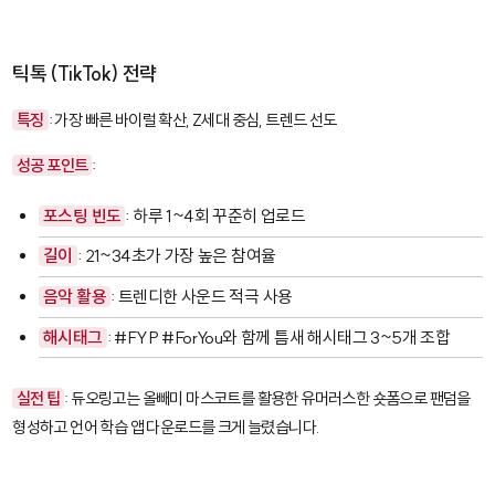
틱톡 (TikTok) 전략
특징
: 가장 빠른 바이럴 확산, Z세대 중심, 트렌드 선도
성공 포인트
:
포스팅 빈도
: 하루 1~4회 꾸준히 업로드
길이
: 21~34초가 가장 높은 참여율
음악 활용
: 트렌디한 사운드 적극 사용
해시태그
: #FYP #ForYou와 함께 틈새 해시태그 3~5개 조합
실전 팁
: 듀오링고는 올빼미 마스코트를 활용한 유머러스한 숏폼으로 팬덤을
형성하고 언어 학습 앱 다운로드를 크게 늘렸습니다.