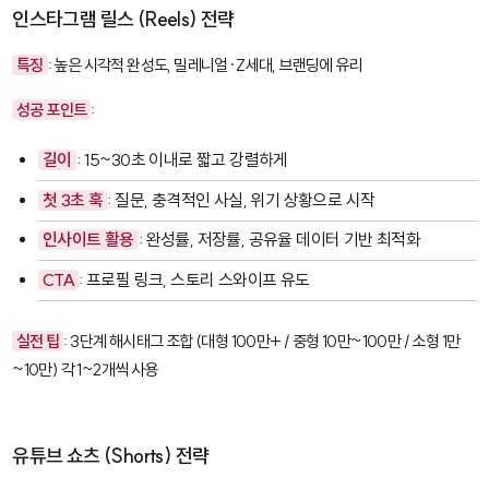
인스타그램 릴스 (Reels) 전략
특징
: 높은 시각적 완성도, 밀레니얼·Z세대, 브랜딩에 유리
성공 포인트
:
길이
: 15~30초 이내로 짧고 강렬하게
첫 3초 훅
: 질문, 충격적인 사실, 위기 상황으로 시작
인사이트 활용
: 완성률, 저장률, 공유율 데이터 기반 최적화
CTA
: 프로필 링크, 스토리 스와이프 유도
실전 팁
: 3단계 해시태그 조합 (대형 100만+ / 중형 10만~100만 / 소형 1만
~10만) 각 1~2개씩 사용
유튜브 쇼츠 (Shorts) 전략