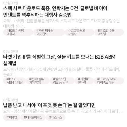
08월 09일
스펙 시트 다운로드 폭증, 연락처는 0건: 글로벌 바이어
인텐트를 역추적하는 대행사 검증법
요약 - 배터리·친환경 부품 제조사의 스펙 시트 다운로드 트래픽 중 상당수는
대학생·연구 ...
#B2B 마케팅
#해외 마케팅
#글로벌 광고
#제조업 수출
대행사
에이전시
대행사
마케팅
08월 09일
타겟 기업 IP를 식별한 그날, 실물 키트를 보내는 B2B ABM
설계법
요약 연간 영업 기회가 20개 안팎인 고단가 B2B 설비·물류 기업에서 '트래픽
늘리기' ...
#B2B
#설비/물류
#링크드인
#기업 IP
#Lumpy Mail
ABM 마케팅
기업 영업
리드 폼 광고
필터링
다이렉트 메일
08월 08일
납품 받고 나서야 '이 포맷 못 쓴다'는 걸 알았다면
요약 - 영상 제작이 끝난 뒤 '유튜브용으로 못 쓴다', '광고 심의 규격이 다르다', ...
#마케팅
#디지털마케팅
#비즈니스