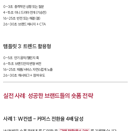
0~3초: 충격적인 상황 또는 질문

4~15초: 미니 드라마 전개 (기승전)

16~25초: 반전 또는 해결 (결)

26~30초: 브랜드 메시지 + CTA
템플릿 3: 트렌드 활용형
0~5초: 인기 음악/챌린지 훅

6~15초: 브랜드만의 변형 버전

16~25초: 제품/서비스 자연스럽게 노출

26~30초: 해시태그 + 참여 유도
실전 사례: 성공한 브랜드들의 숏폼 전략
사례 1: W컨셉 - 커머스 전환율 4배 달성