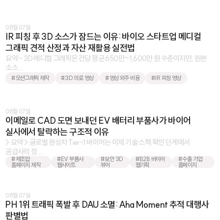
08월 07일
IR 피칭 후 3D 소스가 잠드는 이유: 바이오 스타트업 메디컬
그래픽 견적 산정과 자산 재활용 실전법
요약 - 3D 메디컬 그래픽은 건당 평균 650만~1,600만 원 수준이지만, 원본
소스 ...
#모션그래픽 제작
#3D 의료 영상
#영상 외주 비용
#IR 피칭 영상
08월 07일
이메일로 CAD 도면 보내던 EV 배터리 부품사가 바이어
실사에서 탈락하는 구조적 이유
> 요약 > 글로벌 완성차 Tier-1 바이어는 이제 기술 스펙 확인 단계에서
공급사의 정 ...
#제조업
#EV 부품사
#보안 3D
#B2B 바이어
#수출 기업
홈페이지 제작
웹사이트
뷰어
웹기획
홈페이지
08월 07일
PH 1위 트래픽 폭발 후 DAU 소멸: Aha Moment 추적 대행사
판별법