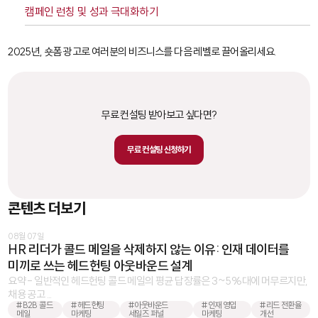
캠페인 런칭 및 성과 극대화하기
2025년, 숏폼 광고로 여러분의 비즈니스를 다음 레벨로 끌어올리세요.
무료 컨설팅 받아보고 싶다면?
무료 컨설팅 신청하기
콘텐츠 더보기
08월 07일
HR 리더가 콜드 메일을 삭제하지 않는 이유: 인재 데이터를
미끼로 쓰는 헤드헌팅 아웃바운드 설계
요약 - 일반적인 헤드헌팅 콜드 메일의 평균 답장률은 3~5%대에 머무르지만,
채용 공고 ...
#B2B 콜드
#헤드헌팅
#아웃바운드
#인재 영입
#리드 전환율
메일
마케팅
세일즈 퍼널
마케팅
개선