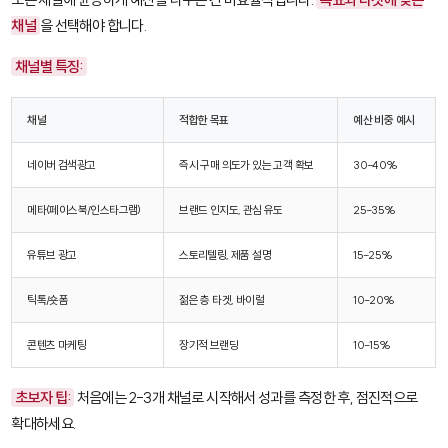
채널
을 선택해야 합니다.
채널별 특징:
채널
적합한 목표
예산 비중 예시
네이버 검색광고
즉시 구매 의도가 있는 고객 확보
30-40%
메타(페이스북/인스타그램)
브랜드 인지도, 관심 유도
25-35%
유튜브 광고
스토리텔링, 제품 설명
15-25%
틱톡/숏폼
젊은 층 타겟, 바이럴
10-20%
콘텐츠 마케팅
장기적 브랜딩
10-15%
초보자 팁:
처음에는 2-3개 채널로 시작해서 성과를 측정한 후, 점진적으로
확대하세요.