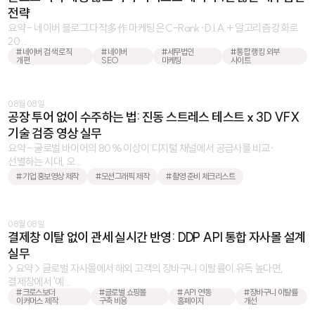
전략
요약 - 네이버 블로그 다작多作 마케팅은 C-Rank·D.I.A.+ 알고리즘 강화로
20 ...
#네이버 검색 로직
#네이버
#세무법인
#통합 랭킹 외부
개편
SEO
마케팅
사이트
08월 08일
공장 투어 없이 수주하는 법: 진동 스트레스 테스트 x 3D VFX
기술 검증 영상 실무
요약 - 글로벌 바이어의 80% 이상이 디지털 채널에서 공급사를 비교·
선별하는 시대, 오 ...
#기업 홍보영상 제작
#모션그래픽 제작
#촬영 준비 체크리스트
08월 08일
결제창 이탈 없이 관세 실시간 반영: DDP API 통합 자사몰 설계
실무
> 요약 > 글로벌 자사몰에서 해외 고객의 장바구니 이탈률이 유독 높다면,
결제창에서 '예 ...
#크로스보더
#글로벌 쇼핑몰
#API 연동
#장바구니 이탈률
이커머스 제작
구축 비용
홈페이지
개선