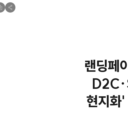
랜딩페이
D2C·
현지화'