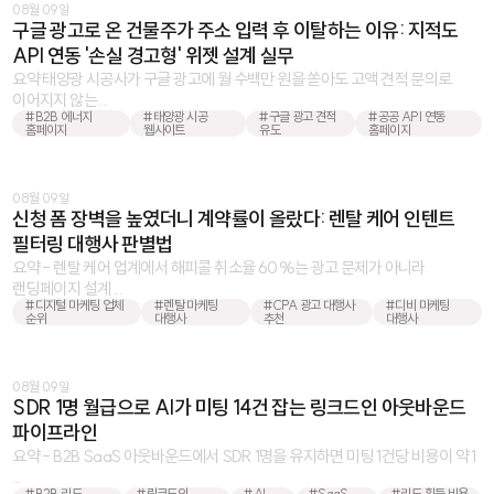
08월 09일
구글 광고로 온 건물주가 주소 입력 후 이탈하는 이유: 지적도
API 연동 '손실 경고형' 위젯 설계 실무
요약 태양광 시공사가 구글 광고에 월 수백만 원을 쏟아도 고액 견적 문의로
이어지지 않는 ...
#B2B 에너지
#태양광 시공
#구글 광고 견적
#공공 API 연동
홈페이지
웹사이트
유도
홈페이지
08월 09일
신청 폼 장벽을 높였더니 계약률이 올랐다: 렌탈 케어 인텐트
필터링 대행사 판별법
요약 - 렌탈 케어 업계에서 해피콜 취소율 60%는 광고 문제가 아니라
랜딩페이지 설계 ...
#디지털 마케팅 업체
#렌탈 마케팅
#CPA 광고 대행사
#디비 마케팅
순위
대행사
추천
대행사
08월 09일
SDR 1명 월급으로 AI가 미팅 14건 잡는 링크드인 아웃바운드
파이프라인
요약 - B2B SaaS 아웃바운드에서 SDR 1명을 유지하면 미팅 1건당 비용이 약 1
...
#B2B 리드
#링크드인
#AI
#SaaS
#리드 획득 비용