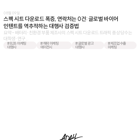
08월 09일
스펙 시트 다운로드 폭증, 연락처는 0건: 글로벌 바이어
인텐트를 역추적하는 대행사 검증법
요약 - 배터리·친환경 부품 제조사의 스펙 시트 다운로드 트래픽 중 상당수는
대학생·연구 ...
#B2B 마케팅
#해외 마케팅
#글로벌 광고
#제조업 수출
대행사
에이전시
대행사
마케팅