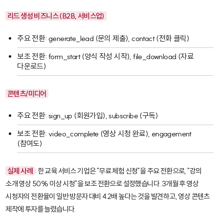
리드 생성 비즈니스 (B2B, 서비스업)
주요 전환:
generate_lead
(문의 제출),
contact
(전화 클릭)
보조 전환:
form_start
(양식 작성 시작),
file_download
(자료
다운로드)
콘텐츠/미디어
주요 전환:
sign_up
(회원가입),
subscribe
(구독)
보조 전환:
video_complete
(영상 시청 완료),
engagement
(참여도)
실제 사례
: 한 교육 서비스 기업은 "무료 체험 신청"을 주요 전환으로, "강의
소개 영상 50% 이상 시청"을 보조 전환으로 설정했습니다. 3개월 후 영상
시청자의 전환율이 일반 방문자 대비 4.2배 높다는 것을 발견하고, 영상 콘텐츠
제작에 투자를 늘렸습니다.