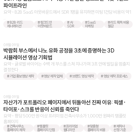
파이프라인
요약 - B2B SaaS 아웃바운드에서 SDR 1명을 유지하면 미팅 1건당 비용이 약 1
...
#B2B 리드
#링크드인
#AI
#SaaS
#리드 획득 비용
제너레이션
아웃바운드
SDR
마케팅
절감
08월 09일
박람회 부스에서 나노 유화 공정을 3초에 증명하는 3D
시뮬레이션 영상 기획법
요약 - 글로벌 바이어는 수백 개 부스를 스쳐 지나가며 3초 안에 발길을 멈출지
결정한다 ...
#기업 홍보영상 제작
#영상 제작 업체
#브랜드 영상 제작
#영상 제작 프로세스
08월 09일
자산가가 포트폴리오 페이지에서 뒤돌아선 진짜 이유: 픽셀·
타이포·스크롤 반응이 신뢰를 죽인다
요약 - 평당 500만 원 이상 프리미엄 건축사무소가 1,000만 원짜리 템플릿
홈페이지 ...
#건축사무소
#템플릿
#프리미엄
#맞춤형
#제작사
홈페이지 제작
홈페이지 단점
웹디자인
홈페이지 비용
선정 기준