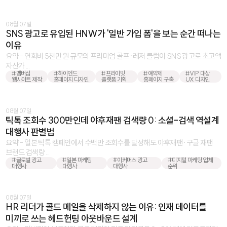
08월 07일
SNS 광고로 유입된 HNW가 '일반 가입 폼'을 보는 순간 떠나는
이유
요약 - 연회비 5천만 원 규모의 프리미엄 골프·레저 클럽이 SNS 광고로 초고액
자산가 ...
#멤버십
#하이엔드
#프라이빗
#예약제
#VIP 대상
웹사이트 제작
홈페이지 디자인
플랫폼 기획
홈페이지 구축
UX 디자인
08월 07일
틱톡 조회수 300만인데 야후재팬 검색량 0: 소셜-검색 역설계
대행사 판별법
요약 - 일본 틱톡 캠페인에서 수백만 조회수를 달성해도 야후재팬·구글 재팬
브랜드 검색량 ...
#글로벌 광고
#일본 마케팅
#이커머스 광고
#디지털 마케팅 업체
대행사
대행사
대행사
순위
08월 07일
HR 리더가 콜드 메일을 삭제하지 않는 이유: 인재 데이터를
미끼로 쓰는 헤드헌팅 아웃바운드 설계