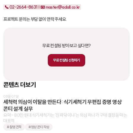
📞 02-2664-8631 | 📧 master@adall.co.kr
프로젝트 문의는 부담 없이 연락 주세요.
무료 컨설팅 받아보고 싶다면?
무료 컨설팅 신청하기
콘텐츠 더보기
08월 07일
세척력 의심이 이탈을 만든다: 식기세척기 무편집 증명 영상
콘티 설계 실무
요약 - 80만 원대 식기세척기는 '진짜 닦이냐'는 의심 하나가 구매 결정을 막는
대표적 ...
#촬영 견적
#영상 콘티 작성