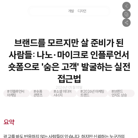
마케팅
개발
디자인
촬영
브랜드를 모르지만 살 준비가 된
사람들: 나노·마이크로 인플루언서
숏폼으로 '숨은 고객' 발굴하는 실전
접근법
2026년 05월 18일
#인플루언서
#숏폼
#소셜 미디어
#2026년 마케팅
#브랜드
마케팅
콘텐츠
시너지
트렌드
인지도 상승
요약
광고를 봐도 반응하지 않는 사람들이 있습니다. 하지만 신뢰하는 누군가의