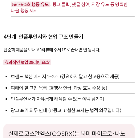
56~60초 행동 유도
: 링크 클릭, 댓글 참여, 저장 유도 등 명확한
다음 행동 제시
4단계: 인플루언서와 협업 구조 만들기
단순히 제품을 보내고 "리뷰해 주세요"로 끝내면 안 됩니다.
효과적인 협업 브리핑 요소:
브랜드 핵심 메시지 1~2개 (강요하지 말고 참고용으로 제공)
피해야 할 표현 목록 (경쟁사 언급, 과장 효능 주장 등)
인플루언서가 자유롭게 해석할 수 있는 여백 남기기
광고 표기 의무 안내 (
#광고
,
#협찬
표시는 법적 의무입니다)
실제로 코스알엑스(COSRX)는 북미 마이크로·나노