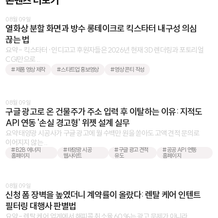
08월 09일
열화상 분할 화면과 방수 롱테이크로 킥스타터 내구성 의심
끊는 법
요약 - 킥스타터·인디고고 후원자들은 2026년 현재 3D 렌더링과 포토리얼
CGI만으로 ...
#제품 영상 제작
#스타트업 홍보영상
#영상 콘티 작성
08월 09일
구글 광고로 온 건물주가 주소 입력 후 이탈하는 이유: 지적도
API 연동 '손실 경고형' 위젯 설계 실무
요약 태양광 시공사가 구글 광고에 월 수백만 원을 쏟아도 고액 견적 문의로
이어지지 않는 ...
#B2B 에너지
#태양광 시공
#구글 광고 견적
#공공 API 연동
홈페이지
웹사이트
유도
홈페이지
08월 09일
신청 폼 장벽을 높였더니 계약률이 올랐다: 렌탈 케어 인텐트
필터링 대행사 판별법
요약 - 렌탈 케어 업계에서 해피콜 취소율 60%는 광고 문제가 아니라