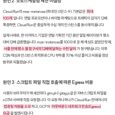
원인 2: 오토스케일링 제한 미설정
Cloud Run의
max-instances
(최대 인스턴스 수) 기본값은
최대
100개
입니다. 연말 프로모션이나 바이럴 마케팅으로 트래픽이 갑자기 12배
폭증하면, Cloud Run은 충실하게 수십 개의 인스턴스를 동시에 띄웁니다.
실제 사례로, 한 이커머스 기업은 연말 기획전 기간 동안 일일 페이지뷰가 평소
대비 12배 급증했습니다.
max-instances
를 100으로 둔 채 캐싱도 없었던 탓에,
사흘 만에 평소 월 청구서의 12배에 달하는 수천 달러
가 청구됐습니다. 이후
CDN 캐싱과 인스턴스 최적화로 CPU 부하를 70% 이상 줄이고 비용을 정상
범위로 되돌렸습니다.
원인 3: 스크립트 파일 직접 호출에 따른 Egress 비용
사용자 브라우저가 매 세션마다
gtm.js
나
gtag.js
같은 자바스크립트 파일을
sGTM 서버에 직접 요청합니다. 이 요청 하나하나가 Cloud Run 컨테이너의
컴퓨팅 자원을 소모
하고, GCP의
아웃바운드 네트워크 전송(Egress)
요금
을 발생시킵니다.