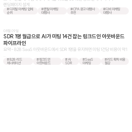
랜딩페이지 설계 ...
#디지털 마케팅 업체
#렌탈 마케팅
#CPA 광고 대행사
#디비 마케팅
순위
대행사
추천
대행사
08월 09일
SDR 1명 월급으로 AI가 미팅 14건 잡는 링크드인 아웃바운드
파이프라인
요약 - B2B SaaS 아웃바운드에서 SDR 1명을 유지하면 미팅 1건당 비용이 약 1
...
#B2B 리드
#링크드인
#AI
#SaaS
#리드 획득 비용
제너레이션
아웃바운드
SDR
마케팅
절감