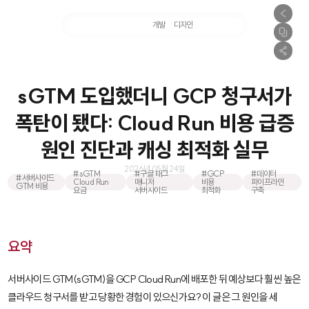
마케팅
개발
디자인
촬영
sGTM 도입했더니 GCP 청구서가
폭탄이 됐다: Cloud Run 비용 급증
원인 진단과 캐싱 최적화 실무
2026년 05월 24일
#sGTM
#구글 태그
#GCP
#데이터
#서버사이드
Cloud Run
매니저
비용
파이프라인
GTM 비용
요금
서버사이드
최적화
구축
요약
서버사이드 GTM(sGTM)을 GCP Cloud Run에 배포한 뒤 예상보다 훨씬 높은
클라우드 청구서를 받고 당황한 경험이 있으신가요? 이 글은 그 원인을 세