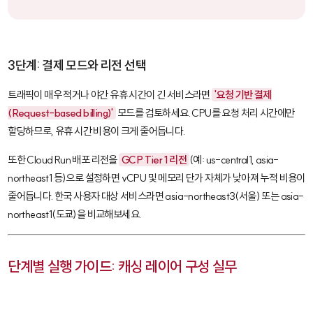
3단계: 결제 모드와 리전 선택
트래픽이 매우 적거나 야간 유휴 시간이 긴 서비스라면
'요청 기반 결제
(Request-based billing)'
모드를 검토하세요. CPU를 요청 처리 시간에만
할당하므로, 유휴 시간 비용이 크게 줄어듭니다.
또한 Cloud Run 배포 리전을
GCP Tier 1 리전
(예:
us-central1
,
asia-
northeast1
등)으로 설정하면 vCPU 및 메모리 단가 자체가 낮아져 누적 비용이
줄어듭니다. 한국 사용자 대상 서비스라면
asia-northeast3(서울)
또는
asia-
northeast1(도쿄)
을 비교해보세요.
단계별 실행 가이드: 캐싱 레이어 구성 실무