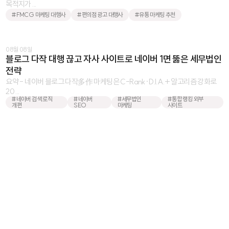
목적지가 ...
#FMCG 마케팅 대행사
#편의점 광고 대행사
#유통 마케팅 추천
08월 08일
블로그 다작 대행 끊고 자사 사이트로 네이버 1면 뚫은 세무법인
전략
요약 - 네이버 블로그 다작多作 마케팅은 C-Rank·D.I.A.+ 알고리즘 강화로
20 ...
#네이버 검색 로직
#네이버
#세무법인
#통합 랭킹 외부
개편
SEO
마케팅
사이트