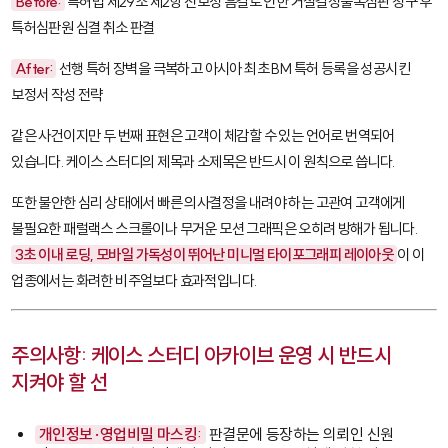
Before:
특허법 제29조 제2항 진보성 흠결로 인한 거절결정불복심판 청구 후
특허심판원 심결 취소 판결
After:
선행 특허 장벽을 극복하고 아시아 최초 BM 특허 등록을 성공시킨
보정서 작성 전략
같은 사건이지만 두 번째 표현은 고객이 체감할 수 있는 언어로 번역되어
있습니다. 케이스 스터디의 제목과 소제목은 반드시 이 원칙으로 씁니다.
또한 불안한 심리 상태에서 빠른 의사결정을 내려야 하는 고관여 고객에게
불필요한 패럴랙스 스크롤이나 무거운 모션 그래픽은 오히려 방해가 됩니다.
3초 이내 로딩, 모바일 가독성이 뛰어난 미니멀 타이포그래피 레이아웃
이 이
업종에서는 화려한 비주얼보다 효과적입니다.
주의사항: 케이스 스터디 아카이브 운영 시 반드시
지켜야 할 선
개인정보·영업비밀 마스킹:
판결문에 등장하는 의뢰인 신원