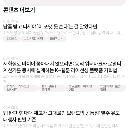
콘텐츠 더보기
08월 08일
납품 받고 나서야 '이 포맷 못 쓴다'는 걸 알았다면
요약 - 영상 제작이 끝난 뒤 '유튜브용으로 못 쓴다', '광고 심의 규격이 다르다', ...
#마케팅
#디지털마케팅
#비즈니스
08월 08일
저화질로 바이어 쫓아내지 않으려면: 동적 워터마크와 로열티
계산기를 동시에 설계하는 K-웹툰 라이선싱 플랫폼 기획법
요약 - 해외 불법 복제물 중 웹툰 비중은 71.6%에 달한다. 그러나 보안에 집착해
저 ...
#캐릭터 라이선싱
#K-웹툰 IP
#글로벌 바이어 웹
#웹 이미지 보안
웹사이트
플랫폼
기획
필터
08월 08일
앱 완판 후 매대 재고가 그대로인 브랜드의 공통점: 발주 유도
대행사 판별 기준
요약 - 포켓CU·우리동네GS 앱 예약구매 완판은 '발주 유도'의 출발점이지,