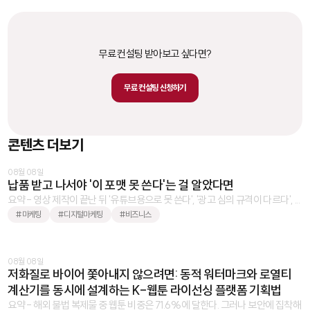
무료 컨설팅 받아보고 싶다면?
무료 컨설팅 신청하기
콘텐츠 더보기
08월 08일
납품 받고 나서야 '이 포맷 못 쓴다'는 걸 알았다면
요약 - 영상 제작이 끝난 뒤 '유튜브용으로 못 쓴다', '광고 심의 규격이 다르다', ...
#마케팅
#디지털마케팅
#비즈니스
08월 08일
저화질로 바이어 쫓아내지 않으려면: 동적 워터마크와 로열티
계산기를 동시에 설계하는 K-웹툰 라이선싱 플랫폼 기획법
요약 - 해외 불법 복제물 중 웹툰 비중은 71.6%에 달한다. 그러나 보안에 집착해