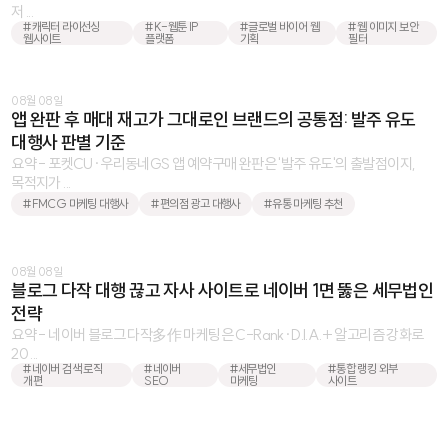
저 ...
#캐릭터 라이선싱
#K-웹툰 IP
#글로벌 바이어 웹
#웹 이미지 보안
웹사이트
플랫폼
기획
필터
08월 08일
앱 완판 후 매대 재고가 그대로인 브랜드의 공통점: 발주 유도
대행사 판별 기준
요약 - 포켓CU·우리동네GS 앱 예약구매 완판은 '발주 유도'의 출발점이지,
목적지가 ...
#FMCG 마케팅 대행사
#편의점 광고 대행사
#유통 마케팅 추천
08월 08일
블로그 다작 대행 끊고 자사 사이트로 네이버 1면 뚫은 세무법인
전략
요약 - 네이버 블로그 다작多作 마케팅은 C-Rank·D.I.A.+ 알고리즘 강화로
20 ...
#네이버 검색 로직
#네이버
#세무법인
#통합 랭킹 외부
개편
SEO
마케팅
사이트