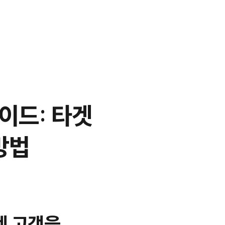
이드: 타겟
방법
겟 고객을