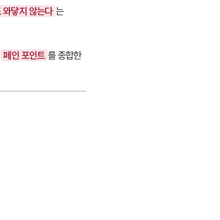
 와닿지 않는다
는
,
페인 포인트
를 종합한