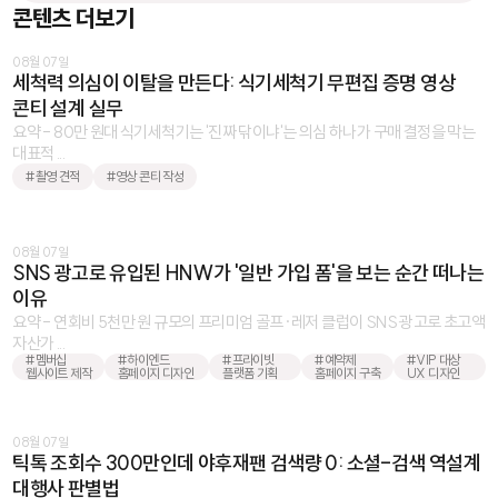
콘텐츠 더보기
08월 07일
세척력 의심이 이탈을 만든다: 식기세척기 무편집 증명 영상
콘티 설계 실무
요약 - 80만 원대 식기세척기는 '진짜 닦이냐'는 의심 하나가 구매 결정을 막는
대표적 ...
#촬영 견적
#영상 콘티 작성
08월 07일
SNS 광고로 유입된 HNW가 '일반 가입 폼'을 보는 순간 떠나는
이유
요약 - 연회비 5천만 원 규모의 프리미엄 골프·레저 클럽이 SNS 광고로 초고액
자산가 ...
#멤버십
#하이엔드
#프라이빗
#예약제
#VIP 대상
웹사이트 제작
홈페이지 디자인
플랫폼 기획
홈페이지 구축
UX 디자인
08월 07일
틱톡 조회수 300만인데 야후재팬 검색량 0: 소셜-검색 역설계
대행사 판별법