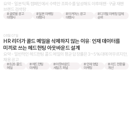
요약 - 일본 틱톡 캠페인에서 수백만 조회수를 달성해도 야후재팬·구글 재팬
브랜드 검색량 ...
#글로벌 광고
#일본 마케팅
#이커머스 광고
#디지털 마케팅 업체
대행사
대행사
대행사
순위
08월 07일
HR 리더가 콜드 메일을 삭제하지 않는 이유: 인재 데이터를
미끼로 쓰는 헤드헌팅 아웃바운드 설계
요약 - 일반적인 헤드헌팅 콜드 메일의 평균 답장률은 3~5%대에 머무르지만,
채용 공고 ...
#B2B 콜드
#헤드헌팅
#아웃바운드
#인재 영입
#리드 전환율
메일
마케팅
세일즈 퍼널
마케팅
개선