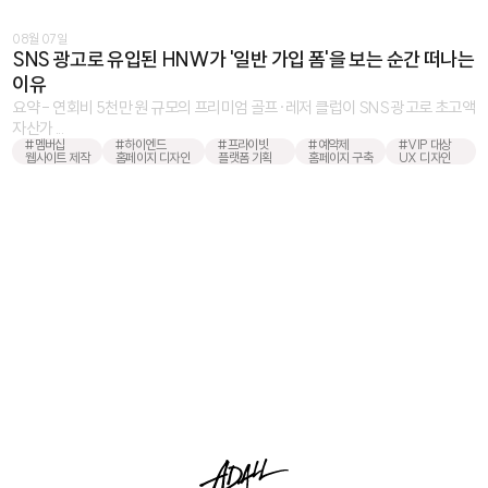
08월 07일
SNS 광고로 유입된 HNW가 '일반 가입 폼'을 보는 순간 떠나는
이유
요약 - 연회비 5천만 원 규모의 프리미엄 골프·레저 클럽이 SNS 광고로 초고액
자산가 ...
#멤버십
#하이엔드
#프라이빗
#예약제
#VIP 대상
웹사이트 제작
홈페이지 디자인
플랫폼 기획
홈페이지 구축
UX 디자인