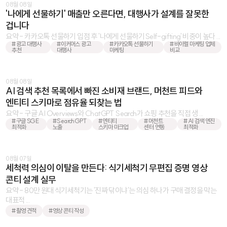
08월 08일
'나에게 선물하기' 매출만 오른다면, 대행사가 설계를 잘못한
겁니다
요약 - 카카오톡 선물하기 입점 후 '나에게 선물하기Self-gifting' 비중이 높다 ...
#광고 대행사
#이커머스 광고
#카카오톡 선물하기
#바이럴 마케팅 업체
추천
대행사
마케팅
비교
08월 08일
AI 검색 추천 목록에서 빠진 소비재 브랜드, 머천트 피드와
엔티티 스키마로 점유율 되찾는 법
요약 - 구글 AI Overviews와 ChatGPT Search가 쇼핑 추천을 직접 생 ...
#구글 SGE
#SearchGPT
#엔티티
#머천트
#AI 검색 엔진
최적화
노출
스키마 마크업
센터 연동
최적화
08월 07일
세척력 의심이 이탈을 만든다: 식기세척기 무편집 증명 영상
콘티 설계 실무
요약 - 80만 원대 식기세척기는 '진짜 닦이냐'는 의심 하나가 구매 결정을 막는
대표적 ...
#촬영 견적
#영상 콘티 작성