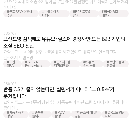
> 요약 > 국내 제조 중소기업이 글로벌 SEO를 진행한 뒤 트래픽이 늘어도 해외
바이어의 ...
#구글 SEO 대행사
#수출 마케팅
#B2B 글로벌
#바이어 발굴
추천
대행사
광고
대행사
08월 10일
브랜드명 검색해도 유튜브·릴스에 경쟁사만 뜨는 B2B 기업의
소셜 SEO 진단
요약 - 구글·네이버 상위 노출을 유지하고 있어도, 유튜브와 인스타그램
릴스에서 브랜드명 ...
#소셜
#Search
#인스타그램
#유튜브
#브랜드 검색
SEO
Everywhere
검색 최적화
검색 노출
점유율
08월 10일
반품 CS가 줄지 않는다면, 설명서가 아니라 '그 0.5초'가
문제입니다
요약 - 홈트 기구 반품의 상당수는 제품 불량이 아닌 조립 실패에서 비롯됩니다.
종이 설 ...
#제품 사용법
#반품률
#POV
#제품 조립 매뉴얼
#QR코드 영상
영상
줄이기
촬영
영상
제작