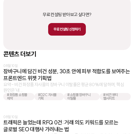
무료 컨설팅 받아보고 싶다면?
무료 컨설팅 신청하기
콘텐츠 더보기
08월 10일
장바구니에 담긴 비건 성분, 30초 안에 피부 적합도를 보여주는
프론트엔드 위젯 기획법
요약 - 비건 화장품 자사몰의 장바구니 이탈률은 평균 80%에 달하며, 핵심
원인은 '내 ...
#화장품 쇼핑몰
#D2C 자사몰
#쇼핑몰 장바구니
#비건 뷰티
제작
기획
이탈률
웹사이트
08월 10일
트래픽은 늘었는데 RFQ 0건: 거래 의도 키워드를 모르는
글로벌 SEO 대행사 가려내는 법