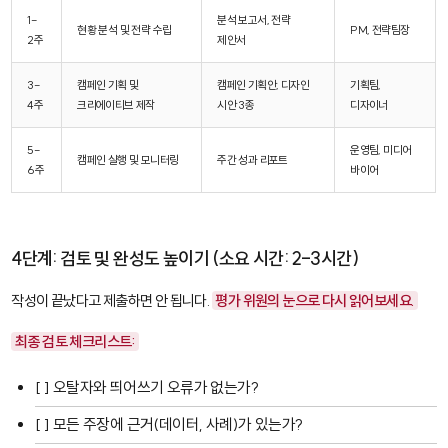
1-
분석 보고서, 전략
현황 분석 및 전략 수립
PM, 전략팀장
2주
제안서
3-
캠페인 기획 및
캠페인 기획안, 디자인
기획팀,
4주
크리에이티브 제작
시안 3종
디자이너
5-
운영팀, 미디어
캠페인 실행 및 모니터링
주간 성과 리포트
6주
바이어
4단계: 검토 및 완성도 높이기 (소요 시간: 2-3시간)
작성이 끝났다고 제출하면 안 됩니다.
평가 위원의 눈으로 다시 읽어보세요.
최종 검토 체크리스트:
[ ] 오탈자와 띄어쓰기 오류가 없는가?
[ ] 모든 주장에 근거(데이터, 사례)가 있는가?