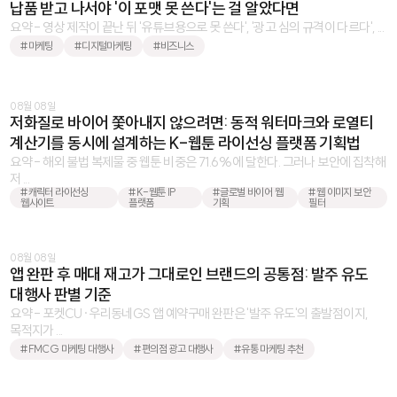
납품 받고 나서야 '이 포맷 못 쓴다'는 걸 알았다면
요약 - 영상 제작이 끝난 뒤 '유튜브용으로 못 쓴다', '광고 심의 규격이 다르다', ...
#마케팅
#디지털마케팅
#비즈니스
08월 08일
저화질로 바이어 쫓아내지 않으려면: 동적 워터마크와 로열티
계산기를 동시에 설계하는 K-웹툰 라이선싱 플랫폼 기획법
요약 - 해외 불법 복제물 중 웹툰 비중은 71.6%에 달한다. 그러나 보안에 집착해
저 ...
#캐릭터 라이선싱
#K-웹툰 IP
#글로벌 바이어 웹
#웹 이미지 보안
웹사이트
플랫폼
기획
필터
08월 08일
앱 완판 후 매대 재고가 그대로인 브랜드의 공통점: 발주 유도
대행사 판별 기준
요약 - 포켓CU·우리동네GS 앱 예약구매 완판은 '발주 유도'의 출발점이지,
목적지가 ...
#FMCG 마케팅 대행사
#편의점 광고 대행사
#유통 마케팅 추천