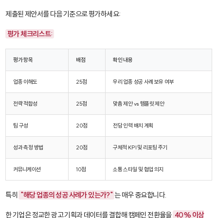
제출된 제안서를 다음 기준으로 평가하세요:
평가 체크리스트:
평가 항목
배점
확인 내용
업종 이해도
25점
우리 업종 성공 사례 보유 여부
전략 적합성
25점
맞춤 제안 vs 템플릿 제안
팀 구성
20점
전담 인력 배치 계획
성과 측정 방법
20점
구체적 KPI 및 리포팅 주기
커뮤니케이션
10점
소통 스타일 및 협업 의지
특히
"해당 업종의 성공 사례가 있는가?"
는 매우 중요합니다.
한 기업은 정교한 광고 기획과 데이터를 결합해 캠페인 전환율을
40% 이상