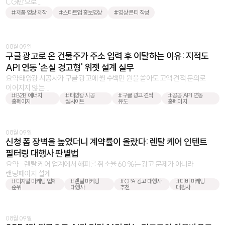
CGI만으로 ...
#제품 영상 제작
#스타트업 홍보영상
#영상 콘티 작성
08월 09일
구글 광고로 온 건물주가 주소 입력 후 이탈하는 이유: 지적도
API 연동 '손실 경고형' 위젯 설계 실무
요약 태양광 시공사가 구글 광고에 월 수백만 원을 쏟아도 고액 견적 문의로
이어지지 않는 ...
#B2B 에너지
#태양광 시공
#구글 광고 견적
#공공 API 연동
홈페이지
웹사이트
유도
홈페이지
08월 09일
신청 폼 장벽을 높였더니 계약률이 올랐다: 렌탈 케어 인텐트
필터링 대행사 판별법
요약 - 렌탈 케어 업계에서 해피콜 취소율 60%는 광고 문제가 아니라
랜딩페이지 설계 ...
#디지털 마케팅 업체
#렌탈 마케팅
#CPA 광고 대행사
#디비 마케팅
순위
대행사
추천
대행사
08월 09일