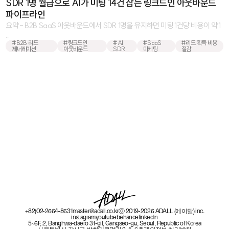
SDR 1명 월급으로 AI가 미팅 14건 잡는 링크드인 아웃바운드
파이프라인
요약 - B2B SaaS 아웃바운드에서 SDR 1명을 유지하면 미팅 1건당 비용이 약 1
...
#B2B 리드
#링크드인
#AI
#SaaS
#리드 획득 비용
제너레이션
아웃바운드
SDR
마케팅
절감
+82)02-2664-8631
master@adall.co.kr
ⓒ 2019-2026 ADALL (에이달) inc.
instagram
youtube
behance
linkedin
5~6F, 2, Banghwa-daero 31-gil, Gangseo-gu, Seoul, Republic of Korea