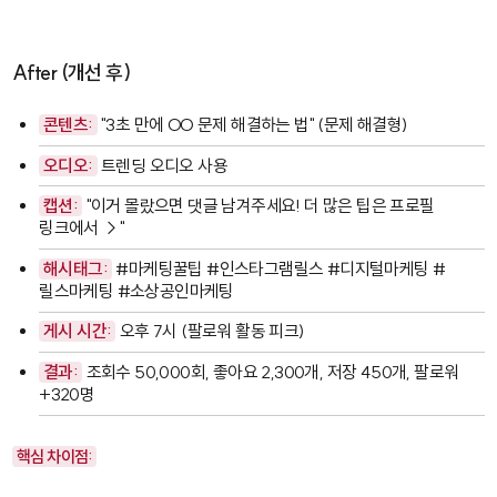
After (개선 후)
콘텐츠:
"3초 만에 OO 문제 해결하는 법" (문제 해결형)
오디오:
트렌딩 오디오 사용
캡션:
"이거 몰랐으면 댓글 남겨주세요! 더 많은 팁은 프로필
링크에서 →"
해시태그:
#마케팅꿀팁 #인스타그램릴스 #디지털마케팅 #
릴스마케팅 #소상공인마케팅
게시 시간:
오후 7시 (팔로워 활동 피크)
결과:
조회수 50,000회, 좋아요 2,300개, 저장 450개, 팔로워
+320명
핵심 차이점: