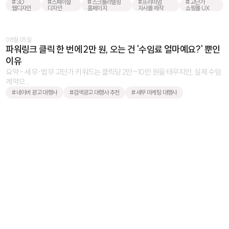
#3D
#스페이셜
#스크롤리텔링
#프리미엄
#고단가
웹디자인
디자인
홈페이지
자사몰 제작
쇼핑몰 UX
08월 05일
파워링크 클릭 한 번에 2만 원, 오는 건 '수임료 얼마예요?' 뿐인
이유
요약 - 세무·법무 고단가 키워드는 클릭당 2만~10만 원을 태우지만, 실제 수임
계약으 ...
#네이버 광고 대행사
#검색광고 대행사 추천
#세무 마케팅 대행사