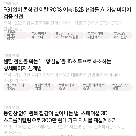
08월 06일
FGI 없이 론칭 전 이탈 90% 예측: B2B 협업툴 AI 가상 바이어
검증 실전
요약 - B2B 협업툴 광고 캠페인이 실패하는 가장 큰 원인은 CFO·CTO·
현업팀장 등 ...
#B2B
#AI 바이어
#Synthetic
#광고 카피
#SaaS
마케팅
페르소나
Audiences 활용
사전 테스트
리드 전환
타겟팅
08월 05일
렌탈 전환을 막는 '그 망설임'을 15초 루프로 해소하는
상세페이지 설계법
요약 - 가전 렌탈 상세페이지의 이탈 원인 대부분은 '설명 부족'이 아니라
소비자가 스스 ...
#상세페이지
#제품 촬영
#렌탈 광고
#소형 가전 제품
#쇼츠 영상
동영상
견적
영상
영상
제작
08월 05일
동영상 없이 원목 질감이 살아나는 법: 스페이셜 3D
스크롤리텔링으로 300만 원대 가구 자사몰 재설계하기
요약 - 300만 원대 프리미엄 가구를 2D 사진 몇 장으로 판매하려는 시도는
구조적으로 ...