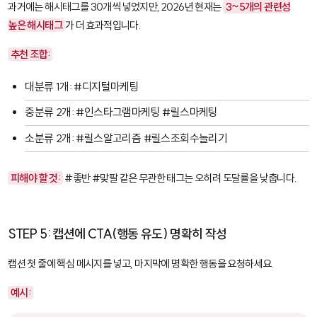
과거에는 해시태그를 30개씩 넣었지만, 2026년 현재는
3~5개의 관련성
높은 해시태그
가 더 효과적입니다.
추천 조합:
대분류 1개: #디지털마케팅
중분류 2개: #인스타그램마케팅 #릴스마케팅
소분류 2개: #릴스알고리즘 #릴스조회수늘리기
피해야 할 것:
#좋반 #맞팔 같은 무관한 태그는 오히려 도달률을 낮춥니다.
STEP 5: 캡션에 CTA(행동 유도) 명확히 작성
캡션 첫 줄에 핵심 메시지를 넣고, 마지막에 명확한 행동을 요청하세요.
예시: