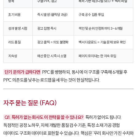
항목
구글 PPC 광고
특허 기반 테크니컬 SEO + 백서 퍼널
초기 비용
즉시 발생 (클릭당 과금)
구축 공수 집중 투입
성과 발생 시점
광고 집행 즉시
색인 및 순위 안정화까지 3~6개월
리드 품질
광고 클릭 = 의도 불명확
백서 다운로드 = 기술 문제 보유 확인
지속성
예산 중단 시 즉시 소멸
페이지 유지되는 한 지속 유입
단기 문의가 급하다면
PPC를 병행하되, 동시에 이 구조를 구축해 6개월 후
PPC 의존도를 낮추는 로드맵을 세우는 것이 현실적입니다.
자주 묻는 질문 (FAQ)
Q1. 특허가 없는 회사도 이 전략을 쓸 수 있나요?
특허가 없어도 됩니다.
독점적인 공정 노하우, 자체 개발한 품질 검수 기준, 특정 소재 가공 경험
데이터도 구조화 데이터로 표현할 수 있습니다. 핵심은 '우리 회사만 가진 수치와