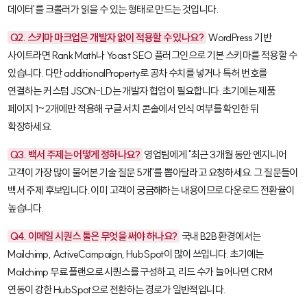
데이터'를 크롤러가 읽을 수 있는 형태로 만드는 것입니다.
Q2. 스키마 마크업은 개발자 없이 적용할 수 있나요?
WordPress 기반
사이트라면
Rank Math
나
Yoast SEO
플러그인으로 기본 스키마를 적용할 수
있습니다. 다만
additionalProperty
로 공차 수치를 넣거나 특허 번호를
연결하는 커스텀 JSON-LD는 개발자 협업이 필요합니다. 초기에는 제품
페이지 1~2개에만 적용해 구글 서치 콘솔에서 인식 여부를 확인한 뒤
확장하세요.
Q3. 백서 주제는 어떻게 정하나요?
영업팀에게 "최근 3개월 동안 엔지니어
고객이 가장 많이 물어본 기술 질문 5개"를 뽑아달라고 요청하세요. 그 질문들이
백서 주제 후보입니다. 이미 고객이 궁금해하는 내용이므로 다운로드 전환율이
높습니다.
Q4. 이메일 시퀀스 툴은 무엇을 써야 하나요?
국내 B2B 환경에서는
Mailchimp
,
ActiveCampaign
,
HubSpot
이 많이 쓰입니다. 초기에는
Mailchimp 무료 플랜으로 시퀀스를 구성하고, 리드 수가 늘어나면 CRM
연동이 강한 HubSpot으로 전환하는 경로가 일반적입니다.