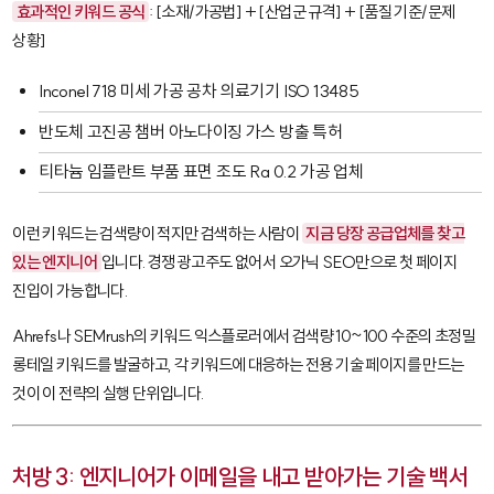
효과적인 키워드 공식
:
[소재/가공법] + [산업군 규격] + [품질 기준/문제
상황]
Inconel 718 미세 가공 공차 의료기기 ISO 13485
반도체 고진공 챔버 아노다이징 가스 방출 특허
티타늄 임플란트 부품 표면 조도 Ra 0.2 가공 업체
이런 키워드는 검색량이 적지만 검색하는 사람이
지금 당장 공급업체를 찾고
있는 엔지니어
입니다. 경쟁 광고주도 없어서 오가닉 SEO만으로 첫 페이지
진입이 가능합니다.
Ahrefs
나
SEMrush
의 키워드 익스플로러에서 검색량 10~100 수준의 초정밀
롱테일 키워드를 발굴하고, 각 키워드에 대응하는 전용 기술 페이지를 만드는
것이 이 전략의 실행 단위입니다.
처방 3: 엔지니어가 이메일을 내고 받아가는 기술 백서