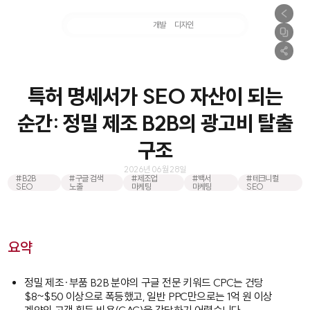
마케팅
개발
디자인
촬영
특허 명세서가 SEO 자산이 되는
순간: 정밀 제조 B2B의 광고비 탈출
구조
2026년 06월 28일
#B2B
#구글 검색
#제조업
#백서
#테크니컬
SEO
노출
마케팅
마케팅
SEO
요약
정밀 제조·부품 B2B 분야의 구글 전문 키워드 CPC는 건당
$8~$50 이상으로 폭등했고, 일반 PPC만으로는 1억 원 이상