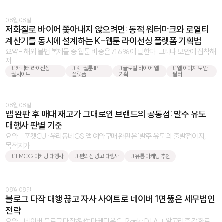
08월 08일
저화질로 바이어 쫓아내지 않으려면: 동적 워터마크와 로열티
계산기를 동시에 설계하는 K-웹툰 라이선싱 플랫폼 기획법
요약 - 해외 불법 복제물 중 웹툰 비중은 71.6%에 달한다. 그러나 보안에 집착해
저 ...
#캐릭터 라이선싱
#K-웹툰 IP
#글로벌 바이어 웹
#웹 이미지 보안
웹사이트
플랫폼
기획
필터
08월 08일
앱 완판 후 매대 재고가 그대로인 브랜드의 공통점: 발주 유도
대행사 판별 기준
요약 - 포켓CU·우리동네GS 앱 예약구매 완판은 '발주 유도'의 출발점이지,
목적지가 ...
#FMCG 마케팅 대행사
#편의점 광고 대행사
#유통 마케팅 추천
08월 08일
블로그 다작 대행 끊고 자사 사이트로 네이버 1면 뚫은 세무법인
전략
요약 - 네이버 블로그 다작多作 마케팅은 C-Rank·D.I.A.+ 알고리즘 강화로