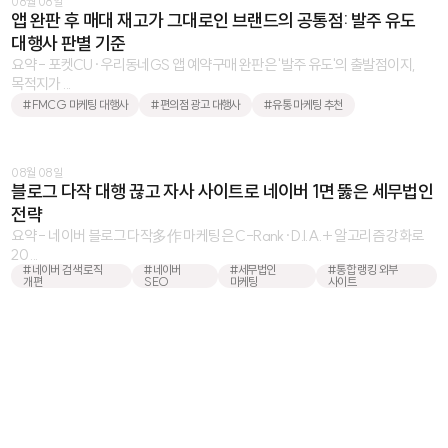
08월 08일
앱 완판 후 매대 재고가 그대로인 브랜드의 공통점: 발주 유도
대행사 판별 기준
요약 - 포켓CU·우리동네GS 앱 예약구매 완판은 '발주 유도'의 출발점이지,
목적지가 ...
#FMCG 마케팅 대행사
#편의점 광고 대행사
#유통 마케팅 추천
08월 08일
블로그 다작 대행 끊고 자사 사이트로 네이버 1면 뚫은 세무법인
전략
요약 - 네이버 블로그 다작多作 마케팅은 C-Rank·D.I.A.+ 알고리즘 강화로
20 ...
#네이버 검색 로직
#네이버
#세무법인
#통합 랭킹 외부
개편
SEO
마케팅
사이트