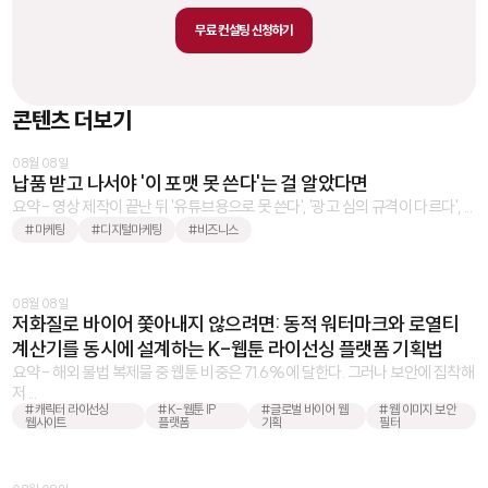
무료 컨설팅 신청하기
콘텐츠 더보기
08월 08일
납품 받고 나서야 '이 포맷 못 쓴다'는 걸 알았다면
요약 - 영상 제작이 끝난 뒤 '유튜브용으로 못 쓴다', '광고 심의 규격이 다르다', ...
#마케팅
#디지털마케팅
#비즈니스
08월 08일
저화질로 바이어 쫓아내지 않으려면: 동적 워터마크와 로열티
계산기를 동시에 설계하는 K-웹툰 라이선싱 플랫폼 기획법
요약 - 해외 불법 복제물 중 웹툰 비중은 71.6%에 달한다. 그러나 보안에 집착해
저 ...
#캐릭터 라이선싱
#K-웹툰 IP
#글로벌 바이어 웹
#웹 이미지 보안
웹사이트
플랫폼
기획
필터