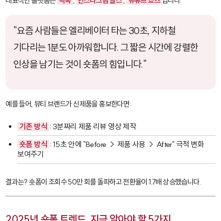
대표적인 플랫폼은
틱톡
,
인스타그램 릴스
,
유튜브 쇼츠
입니다.
"요즘 사람들은 엘리베이터 타는 30초, 지하철
기다리는 1분도 아까워합니다. 그 짧은 시간에 강렬한
인상을 남기는 것이 숏폼의 힘입니다."
예를 들어, 뷰티 브랜드가 신제품을 홍보한다면:
기존 방식
: 3분짜리 제품 리뷰 영상 제작
숏폼 방식
: 15초 안에 "Before → 제품 사용 → After" 극적 변화
보여주기
결과는? 숏폼이 조회수 50만 회를 돌파하고 전환율이 1.7배 상승했습니다.
2025년 숏폼 트렌드, 지금 알아야 할 5가지