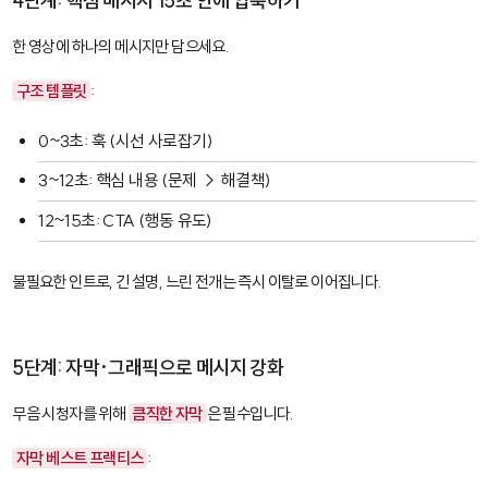
4단계: 핵심 메시지 15초 안에 압축하기
한 영상에 하나의 메시지만 담으세요.
구조 템플릿
:
0~3초: 훅 (시선 사로잡기)
3~12초: 핵심 내용 (문제 → 해결책)
12~15초: CTA (행동 유도)
불필요한 인트로, 긴 설명, 느린 전개는 즉시 이탈로 이어집니다.
5단계: 자막·그래픽으로 메시지 강화
무음 시청자를 위해
큼직한 자막
은 필수입니다.
자막 베스트 프랙티스
: