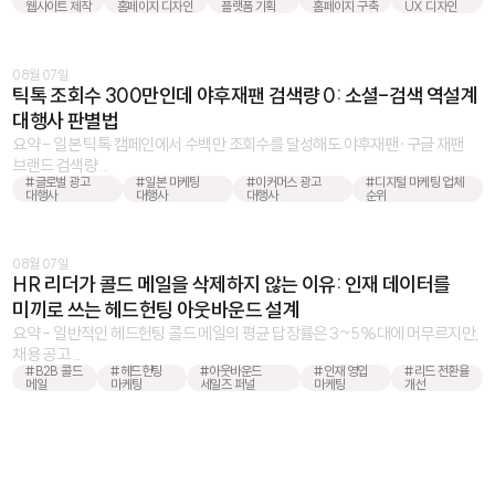
웹사이트 제작
홈페이지 디자인
플랫폼 기획
홈페이지 구축
UX 디자인
08월 07일
틱톡 조회수 300만인데 야후재팬 검색량 0: 소셜-검색 역설계
대행사 판별법
요약 - 일본 틱톡 캠페인에서 수백만 조회수를 달성해도 야후재팬·구글 재팬
브랜드 검색량 ...
#글로벌 광고
#일본 마케팅
#이커머스 광고
#디지털 마케팅 업체
대행사
대행사
대행사
순위
08월 07일
HR 리더가 콜드 메일을 삭제하지 않는 이유: 인재 데이터를
미끼로 쓰는 헤드헌팅 아웃바운드 설계
요약 - 일반적인 헤드헌팅 콜드 메일의 평균 답장률은 3~5%대에 머무르지만,
채용 공고 ...
#B2B 콜드
#헤드헌팅
#아웃바운드
#인재 영입
#리드 전환율
메일
마케팅
세일즈 퍼널
마케팅
개선