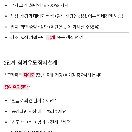
글자 크기: 화면의 15~20% 차지
색상: 배경과 대비되는 색 (흰색 배경엔 검정, 어두운 배경엔 노랑)
위치: 화면 중앙~상단 (하단은 UI에 가려질 수 있음)
강조: 핵심 키워드만
굵게
또는 색상 변경
6단계: 참여 유도 장치 설계
알고리즘은
참여도
(댓글, 공유, 저장)를 가장 중요하게 봅니다.
참여 유도 전략
:
"댓글로 의견 남겨주세요!"
"공감하면 저장 버튼 눌러주세요"
"친구 태그하고 함께 도전해보세요"