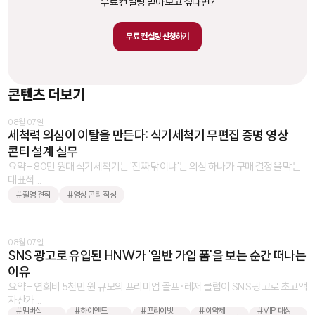
무료 컨설팅 받아보고 싶다면?
무료 컨설팅 신청하기
콘텐츠 더보기
08월 07일
세척력 의심이 이탈을 만든다: 식기세척기 무편집 증명 영상
콘티 설계 실무
요약 - 80만 원대 식기세척기는 '진짜 닦이냐'는 의심 하나가 구매 결정을 막는
대표적 ...
#촬영 견적
#영상 콘티 작성
08월 07일
SNS 광고로 유입된 HNW가 '일반 가입 폼'을 보는 순간 떠나는
이유
요약 - 연회비 5천만 원 규모의 프리미엄 골프·레저 클럽이 SNS 광고로 초고액
자산가 ...
#멤버십
#하이엔드
#프라이빗
#예약제
#VIP 대상