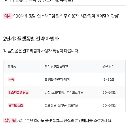
[ ] 플랫폼: 틱톡 vs 인스타 vs 유튜브?
예시
: "30대 워킹맘, 인스타그램 릴스 주 이용자, 시간 절약 육아템에 관심"
2단계: 플랫폼별 전략 차별화
각 플랫폼은 알고리즘과 사용자 특성이 다릅니다.
플랫폼
최적 콘텐츠 스타일
평균 길이
틱톡
트렌드·챌린지·재미
15~30초
인스타그램 릴스
감성·스토리텔링·라이프스타일
30~60초
유튜브 쇼츠
정보 전달·노하우·튜토리얼
30~60초
실무 팁
: 같은 콘텐츠라도 플랫폼별로 편집과 톤앤매너를 조정하세요.