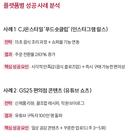
플랫폼별 성공 사례 분석
사례 1: CJ온스타일 '푸드숏클립' (인스타그램 릴스)
전략
: 15초 음식 조리 과정 + 쇼퍼블 기능 연동
결과
: 주문 전환율 283% 증가
핵심 성공 요인
: 시각적 만족감(음식 클로즈업) + 즉시 구매 가능한 편의성
사례 2: GS25 편의점 콘텐츠 (유튜브 쇼츠)
전략
: 신제품 리뷰, 꿀조합 레시피, 직원 브이로그
결과
: 유튜브 구독자 100만 명 돌파
핵심 성공 요인
: 일상 공감 콘텐츠 + 꾸준한 업로드(주 3~5회)