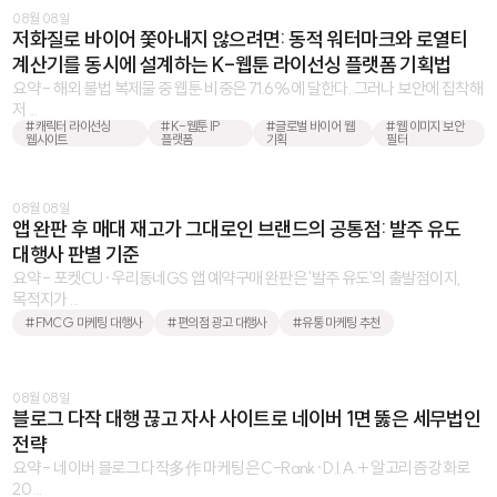
08월 08일
저화질로 바이어 쫓아내지 않으려면: 동적 워터마크와 로열티
계산기를 동시에 설계하는 K-웹툰 라이선싱 플랫폼 기획법
요약 - 해외 불법 복제물 중 웹툰 비중은 71.6%에 달한다. 그러나 보안에 집착해
저 ...
#캐릭터 라이선싱
#K-웹툰 IP
#글로벌 바이어 웹
#웹 이미지 보안
웹사이트
플랫폼
기획
필터
08월 08일
앱 완판 후 매대 재고가 그대로인 브랜드의 공통점: 발주 유도
대행사 판별 기준
요약 - 포켓CU·우리동네GS 앱 예약구매 완판은 '발주 유도'의 출발점이지,
목적지가 ...
#FMCG 마케팅 대행사
#편의점 광고 대행사
#유통 마케팅 추천
08월 08일
블로그 다작 대행 끊고 자사 사이트로 네이버 1면 뚫은 세무법인
전략
요약 - 네이버 블로그 다작多作 마케팅은 C-Rank·D.I.A.+ 알고리즘 강화로
20 ...