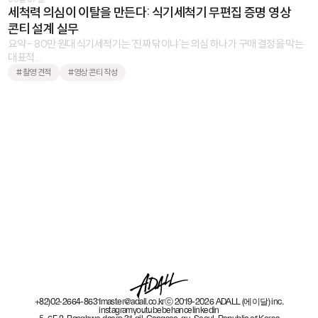
세척력 의심이 이탈을 만든다: 식기세척기 무편집 증명 영상
콘티 설계 실무
요약 - 80만 원대 식기세척기는 '진짜 닦이냐'는 의심 하나가 구매 결정을 막는
대표적 ...
#촬영 견적
#영상 콘티 작성
+82)02-2664-8631
master@adall.co.kr
ⓒ 2019-2026 ADALL (에이달) inc.
instagram
youtube
behance
linkedin