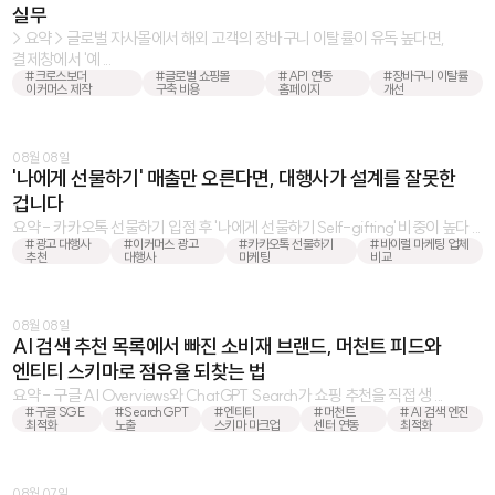
실무
> 요약 > 글로벌 자사몰에서 해외 고객의 장바구니 이탈률이 유독 높다면,
결제창에서 '예 ...
#크로스보더
#글로벌 쇼핑몰
#API 연동
#장바구니 이탈률
이커머스 제작
구축 비용
홈페이지
개선
08월 08일
'나에게 선물하기' 매출만 오른다면, 대행사가 설계를 잘못한
겁니다
요약 - 카카오톡 선물하기 입점 후 '나에게 선물하기Self-gifting' 비중이 높다 ...
#광고 대행사
#이커머스 광고
#카카오톡 선물하기
#바이럴 마케팅 업체
추천
대행사
마케팅
비교
08월 08일
AI 검색 추천 목록에서 빠진 소비재 브랜드, 머천트 피드와
엔티티 스키마로 점유율 되찾는 법
요약 - 구글 AI Overviews와 ChatGPT Search가 쇼핑 추천을 직접 생 ...
#구글 SGE
#SearchGPT
#엔티티
#머천트
#AI 검색 엔진
최적화
노출
스키마 마크업
센터 연동
최적화
08월 07일