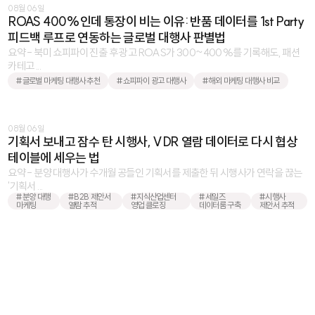
08월 06일
ROAS 400%인데 통장이 비는 이유: 반품 데이터를 1st Party
피드백 루프로 연동하는 글로벌 대행사 판별법
요약 - 북미 쇼피파이 진출 후 광고 ROAS가 300~400%를 기록해도, 패션
카테고 ...
#글로벌 마케팅 대행사 추천
#쇼피파이 광고 대행사
#해외 마케팅 대행사 비교
08월 06일
기획서 보내고 잠수 탄 시행사, VDR 열람 데이터로 다시 협상
테이블에 세우는 법
요약 - 분양 대행사가 수개월 공들인 기획서를 제출한 뒤 시행사가 연락을 끊는
'기획서 ...
#분양 대행
#B2B 제안서
#지식산업센터
#세일즈
#시행사
마케팅
열람 추적
영업 클로징
데이터룸 구축
제안서 추적