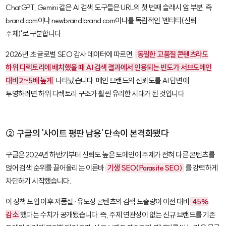
ChatGPT, Gemini 같은 AI 검색 도구들은 URL의 첫 번째 슬래시 앞 부분, 즉
brand.com
이냐
newbrand.brand.com
이냐를 독립적인 '엔티티(신뢰
주체)'로 구분합니다.
2026년 초 글로벌 SEO 감사 데이터에 따르면,
동일한 고품질 콘텐츠라도
하위 디렉토리에 배치했을 때 AI 검색 결과에서 인용되는 빈도가 서브도메인
대비 2~5배 높게
나타났습니다. 메인 브랜드의 신뢰도를 AI 답변에
투영하려면 하위 디렉토리 구조가 훨씬 유리한 시대가 된 것입니다.
② 구글의 '사이트 평판 남용' 단속이 본격화됐다
구글은 2024년 하반기부터 신뢰도 높은 도메인에 주제가 전혀 다른 콘텐츠를
얹어 검색 순위를 끌어올리는 이른바
기생 SEO(Parasite SEO)
를 강력하게
차단하기 시작했습니다.
이 정책 도입 이후 저품질·유도성 콘텐츠의 검색 노출량이 이전 대비
45%
감소
했다는 수치가 공개됐습니다. 즉, 주제 연관성이 없는 신규 브랜드를 기존