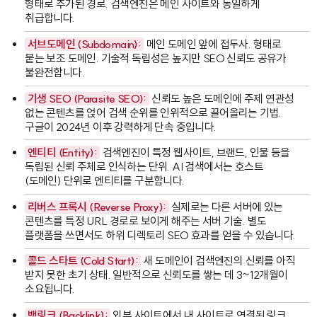
형태로 추가된 경로. 검색엔진은 메인 사이트와 동일하게
취급합니다.
서브도메인 (Subdomain):
메인 도메인 앞에
접두사.
형태로
붙는 보조 도메인. 기술적 독립성은 높지만 SEO 신뢰도 공유가
불완전합니다.
기생 SEO (Parasite SEO):
신뢰도 높은 도메인에 주제 연관성
없는 콘텐츠를 얹어 검색 순위를 인위적으로 끌어올리는 기법.
구글이 2024년 이후 강력하게 단속 중입니다.
엔티티 (Entity):
검색엔진이 특정 웹사이트, 브랜드, 인물 등을
독립된 신뢰 주체로 인식하는 단위. AI 검색에서는 호스트
(도메인) 단위로 엔티티를 구분합니다.
리버스 프록시 (Reverse Proxy):
실제로는 다른 서버에 있는
콘텐츠를 특정 URL 경로로 보이게 해주는 서버 기술. 별도
플랫폼을 쓰면서도 하위 디렉토리 SEO 효과를 얻을 수 있습니다.
콜드 스타트 (Cold Start):
새 도메인이 검색엔진의 신뢰를 아직
받지 못한 초기 상태. 일반적으로 신뢰도를 쌓는 데 3~12개월이
소요됩니다.
백링크 (Backlink):
외부 사이트에서 내 사이트로 연결된 링크.