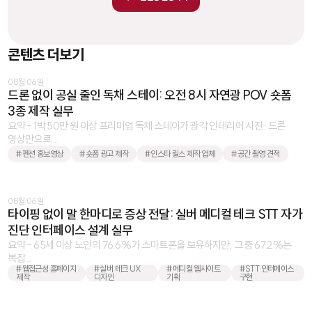
콘텐츠 더보기
08월 06일
드론 없이 공실 줄인 독채 스테이: 오전 8시 자연광 POV 숏폼
3종 제작 실무
요약 - 1박 50만 원 이상 프리미엄 독채 스테이가 광각 인테리어 사진·드론
영상만으로 ...
#펜션 홍보영상
#숏폼 광고 제작
#인스타 릴스 제작 업체
#공간 촬영 견적
08월 06일
타이핑 없이 말 한마디로 증상 전달: 실버 메디컬 테크 STT 자가
진단 인터페이스 설계 실무
요약 - 65세 이상 노인의 76.6%가 스마트폰을 보유하지만, 그 중 67.2%는
복잡 ...
#웹접근성 홈페이지
#실버 테크 UX
#메디컬 웹사이트
#STT 인터페이스
제작
디자인
기획
구현