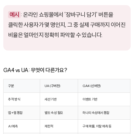
예시
: 온라인 쇼핑몰에서 '장바구니 담기' 버튼을
클릭한 사용자가 몇 명인지, 그 중 실제 구매까지 이어진
비율은 얼마인지 정확히 파악할 수 있습니다.
GA4 vs UA: 무엇이 다른가요?
구분
UA (구버전)
GA4 (신버전)
추적 방식
세션 기반
이벤트 기반
앱+웹 통합
별도 속성 필요
하나의 속성에서 통합
AI 예측
제한적
구매 확률, 이탈 예측 등