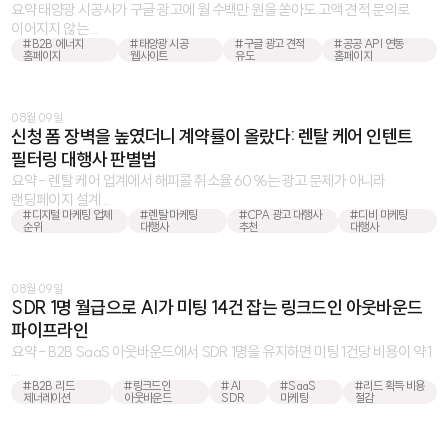
요약 태양광 시공사가 구글 광고에 월 수백만 원을 쏟아도 고액 견적 문의로
이어지지 않는 ...
#B2B 에너지
#태양광 시공
#구글 광고 견적
#공공 API 연동
홈페이지
웹사이트
유도
홈페이지
08월 09일
신청 폼 장벽을 높였더니 계약률이 올랐다: 렌탈 케어 인텐트
필터링 대행사 판별법
요약 - 렌탈 케어 업계에서 해피콜 취소율 60%는 광고 문제가 아니라
랜딩페이지 설계 ...
#디지털 마케팅 업체
#렌탈 마케팅
#CPA 광고 대행사
#디비 마케팅
순위
대행사
추천
대행사
08월 09일
SDR 1명 월급으로 AI가 미팅 14건 잡는 링크드인 아웃바운드
파이프라인
요약 - B2B SaaS 아웃바운드에서 SDR 1명을 유지하면 미팅 1건당 비용이 약 1
...
#B2B 리드
#링크드인
#AI
#SaaS
#리드 획득 비용
제너레이션
아웃바운드
SDR
마케팅
절감