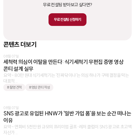
무료 컨설팅 받아보고 싶다면?
무료 컨설팅 신청하기
콘텐츠 더보기
08월 07일
세척력 의심이 이탈을 만든다: 식기세척기 무편집 증명 영상
콘티 설계 실무
요약 - 80만 원대 식기세척기는 '진짜 닦이냐'는 의심 하나가 구매 결정을 막는
대표적 ...
#촬영 견적
#영상 콘티 작성
08월 07일
SNS 광고로 유입된 HNW가 '일반 가입 폼'을 보는 순간 떠나는
이유
요약 - 연회비 5천만 원 규모의 프리미엄 골프·레저 클럽이 SNS 광고로 초고액
자산가 ...