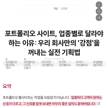
마케팅
개발
디자인
촬영
포트폴리오 사이트, 업종별로 달라야
하는 이유: 우리 회사만의 '강점'을
꺼내는 실전 기획법
2026년 05월 14일
#
#
포트폴리오
포트폴리오
#디자인
#건축
#작가
#업종별
웹사이트
사이트
포트폴리오
포트폴리오
포트폴리오
웹사이트
제작
만들기
요약
포트폴리오 웹사이트는 '작업물 모음집'이 아닙니다.
업종마다 고객이 원하는
신호가 다르고, 그 신호를 잘못 보내면 아무리 좋은 실적도 묻혀버립니다.
IT