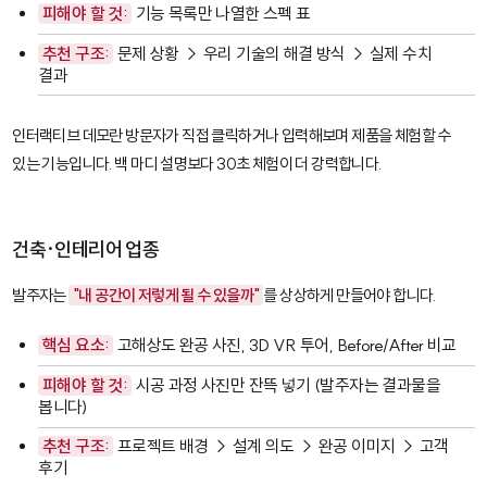
피해야 할 것:
기능 목록만 나열한 스펙 표
추천 구조:
문제 상황 → 우리 기술의 해결 방식 → 실제 수치
결과
인터랙티브 데모
란 방문자가 직접 클릭하거나 입력해보며 제품을 체험할 수
있는 기능입니다. 백 마디 설명보다 30초 체험이 더 강력합니다.
건축·인테리어 업종
발주자는
"내 공간이 저렇게 될 수 있을까"
를 상상하게 만들어야 합니다.
핵심 요소:
고해상도 완공 사진, 3D VR 투어, Before/After 비교
피해야 할 것:
시공 과정 사진만 잔뜩 넣기 (발주자는 결과물을
봅니다)
추천 구조:
프로젝트 배경 → 설계 의도 → 완공 이미지 → 고객
후기