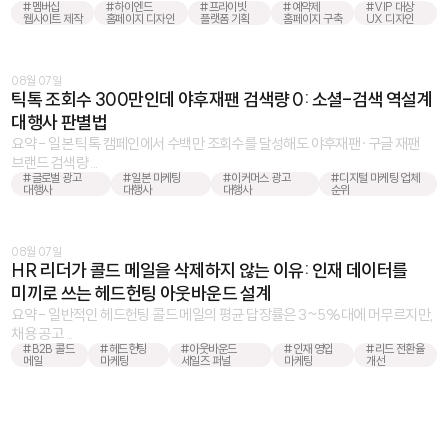
#멤버십
#하이엔드
#프라이빗
#예약제
#VIP 대상
웹사이트 제작
홈페이지 디자인
플랫폼 기획
홈페이지 구축
UX 디자인
08월 07일
틱톡 조회수 300만인데 야후재팬 검색량 0: 소셜-검색 역설계
대행사 판별법
요약 - 일본 틱톡 캠페인에서 수백만 조회수를 달성해도 야후재팬·구글 재팬
브랜드 검색량 ...
#글로벌 광고
#일본 마케팅
#이커머스 광고
#디지털 마케팅 업체
대행사
대행사
대행사
순위
08월 07일
HR 리더가 콜드 메일을 삭제하지 않는 이유: 인재 데이터를
미끼로 쓰는 헤드헌팅 아웃바운드 설계
요약 - 일반적인 헤드헌팅 콜드 메일의 평균 답장률은 3~5%대에 머무르지만,
채용 공고 ...
#B2B 콜드
#헤드헌팅
#아웃바운드
#인재 영입
#리드 전환율
메일
마케팅
세일즈 퍼널
마케팅
개선