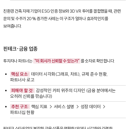
친환경 건축 자재 기업이 ESG 인증 정보와 3D VR 투어를 결합했을 때, 관련
문의 및 수주가 20% 증가한 사례는 이 구조가 얼마나 효과적인지를
보여줍니다.
핀테크·금융 업종
투자자나 파트너는
"이 회사가 신뢰할 수 있는가"
를 숫자로 확인합니다.
핵심 요소:
데이터 시각화(그래프, 차트), 규제 준수 현황,
파트너사 로고
피해야 할 것:
감성적인 카피 위주의 디자인 (금융 분야에서는
오히려 신뢰를 깎습니다)
추천 구조:
핵심 지표 → 서비스 설명 → 성장 데이터 →
파트너십 현황
핀테크 스타트업이 복잡한 금융 상품을 명확한 데이터 시각화와 간결한