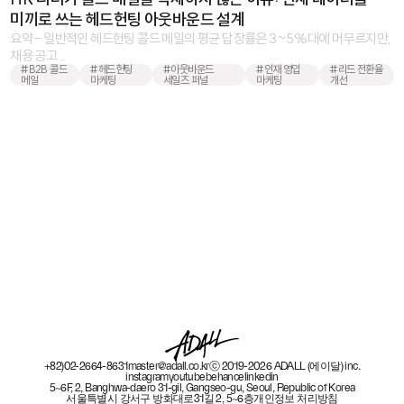
미끼로 쓰는 헤드헌팅 아웃바운드 설계
요약 - 일반적인 헤드헌팅 콜드 메일의 평균 답장률은 3~5%대에 머무르지만,
채용 공고 ...
#B2B 콜드
#헤드헌팅
#아웃바운드
#인재 영입
#리드 전환율
메일
마케팅
세일즈 퍼널
마케팅
개선
+82)02-2664-8631
master@adall.co.kr
ⓒ 2019-2026 ADALL (에이달) inc.
instagram
youtube
behance
linkedin
5~6F, 2, Banghwa-daero 31-gil, Gangseo-gu, Seoul, Republic of Korea
서울특별시 강서구 방화대로31길 2, 5~6층
개인정보 처리방침