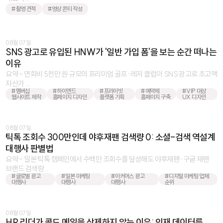
#촬영 견적
#영상 콘티 작성
08월 07일
SNS 광고로 유입된 HNW가 '일반 가입 폼'을 보는 순간 떠나는
이유
요약 - 연회비 5천만 원 규모의 프리미엄 골프·레저 클럽이 SNS 광고로 초고액
자산가 ...
#멤버십
#하이엔드
#프라이빗
#예약제
#VIP 대상
웹사이트 제작
홈페이지 디자인
플랫폼 기획
홈페이지 구축
UX 디자인
08월 07일
틱톡 조회수 300만인데 야후재팬 검색량 0: 소셜-검색 역설계
대행사 판별법
요약 - 일본 틱톡 캠페인에서 수백만 조회수를 달성해도 야후재팬·구글 재팬
브랜드 검색량 ...
#글로벌 광고
#일본 마케팅
#이커머스 광고
#디지털 마케팅 업체
대행사
대행사
대행사
순위
08월 07일
HR 리더가 콜드 메일을 삭제하지 않는 이유: 인재 데이터를