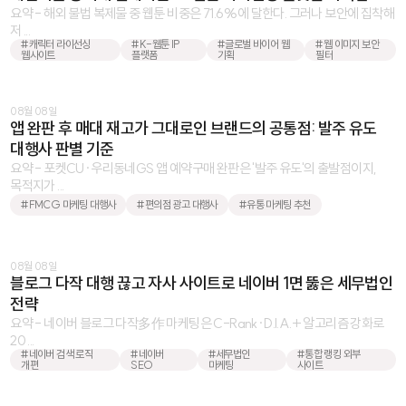
요약 - 해외 불법 복제물 중 웹툰 비중은 71.6%에 달한다. 그러나 보안에 집착해
저 ...
#캐릭터 라이선싱
#K-웹툰 IP
#글로벌 바이어 웹
#웹 이미지 보안
웹사이트
플랫폼
기획
필터
08월 08일
앱 완판 후 매대 재고가 그대로인 브랜드의 공통점: 발주 유도
대행사 판별 기준
요약 - 포켓CU·우리동네GS 앱 예약구매 완판은 '발주 유도'의 출발점이지,
목적지가 ...
#FMCG 마케팅 대행사
#편의점 광고 대행사
#유통 마케팅 추천
08월 08일
블로그 다작 대행 끊고 자사 사이트로 네이버 1면 뚫은 세무법인
전략
요약 - 네이버 블로그 다작多作 마케팅은 C-Rank·D.I.A.+ 알고리즘 강화로
20 ...
#네이버 검색 로직
#네이버
#세무법인
#통합 랭킹 외부
개편
SEO
마케팅
사이트